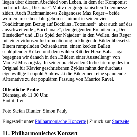
liegen über diesem Abschied vom Leben, in dem der Komponist
mehrfach das „Dies irae“-Motiv der gregorianischen Totenmesse
zitiert. Auch Rachmaninows Zeitgenosse Max Reger – beide
wurden im selben Jahr geboren – nimmt in seinen vier
Tondichtungen Bezug auf Böcklins „Toteninsel“, aber auch auf das
ausschweifende „Bacchanale“, den geigenden Eremiten in „Der
Einsiedler“ und „Das Spiel der Najaden“ in den Wellen, das Reger
mit einer virtuosen Instrumentierung in klingende Bilder übersetzt.
Einem rumpelnden Ochsenkarren, einem kecken Ballett
schlüpfender Küken und dem wilden Ritt der Hexe Baba Jaga
begegnen wir danach in den „Bildern einer Ausstellung“ von
Modest Mussorgsky. In seiner prachtvollen Orchestrierung des im
Original für Klavier geschriebenen Zyklus rahmt der durchaus
eigenwillige Leopold Stokowski die Bilder neu: eine spannende
Alternative zu der populären Fassung von Maurice Ravel.
Öffentliche Probe
Dienstag, ab 11:30 Uhr,
Eintritt frei
Foto Stefan Blunier: Simon Pauly
Eingestellt unter
Philharmonische Konzerte
| Zurück zur
Startseite
11. Philharmonisches Konzert