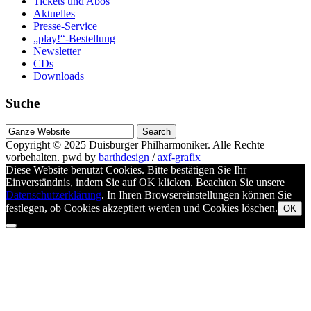
Tickets und Abos
Aktuelles
Presse-Service
„play!“-Bestellung
Newsletter
CDs
Downloads
Suche
Suche
nach
Copyright © 2025
Duisburger Philharmoniker
. Alle Rechte
vorbehalten.
pwd by
barthdesign
/
axf-grafix
Diese Website benutzt Cookies. Bitte bestätigen Sie Ihr
Einverständnis, indem Sie auf OK klicken. Beachten Sie unsere
Datenschutzerklärung
. In Ihren Browsereinstellungen können Sie
festlegen, ob Cookies akzeptiert werden und Cookies löschen.
OK