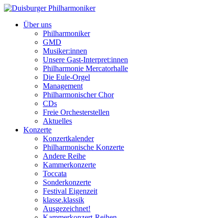
Über uns
Philharmoniker
GMD
Musiker:innen
Unsere Gast-Interpret:innen
Philharmonie Mercatorhalle
Die Eule-Orgel
Management
Philharmonischer Chor
CDs
Freie Orchesterstellen
Aktuelles
Konzerte
Konzertkalender
Philharmonische Konzerte
Andere Reihe
Kammerkonzerte
Toccata
Sonderkonzerte
Festival Eigenzeit
klasse.klassik
Ausgezeichnet!
Kammerkonzert-Reihen