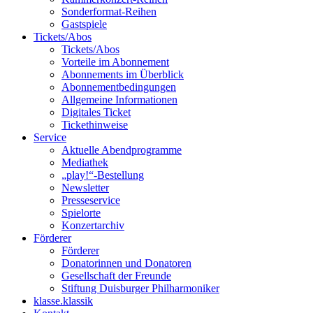
Sonderformat-Reihen
Gastspiele
Tickets/Abos
Tickets/Abos
Vorteile im Abonnement
Abonnements im Überblick
Abonnement­bedingungen
Allgemeine Informationen
Digitales Ticket
Ticket­hinweise
Service
Aktuelle Abendprogramme
Mediathek
„play!“-Bestellung
Newsletter
Presseservice
Spielorte
Konzertarchiv
Förderer
Förderer
Donatorinnen und Donatoren
Gesellschaft der Freunde
Stiftung Duisburger Philharmoniker
klasse.klassik