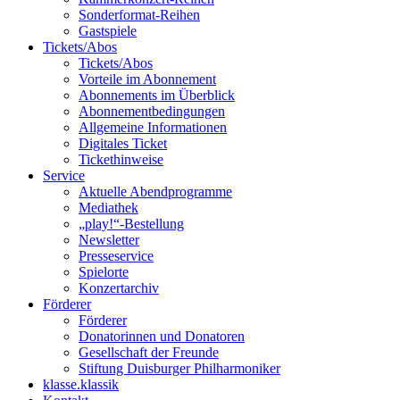
Sonderformat-Reihen
Gastspiele
Tickets/Abos
Tickets/Abos
Vorteile im Abonnement
Abonnements im Überblick
Abonnement­bedingungen
Allgemeine Informationen
Digitales Ticket
Ticket­hinweise
Service
Aktuelle Abendprogramme
Mediathek
„play!“-Bestellung
Newsletter
Presseservice
Spielorte
Konzertarchiv
Förderer
Förderer
Donatorinnen und Donatoren
Gesellschaft der Freunde
Stiftung Duisburger Philharmoniker
klasse.klassik