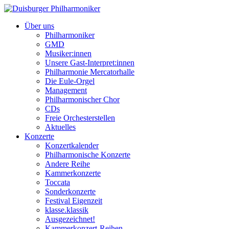
Über uns
Philharmoniker
GMD
Musiker:innen
Unsere Gast-Interpret:innen
Philharmonie Mercatorhalle
Die Eule-Orgel
Management
Philharmonischer Chor
CDs
Freie Orchesterstellen
Aktuelles
Konzerte
Konzertkalender
Philharmonische Konzerte
Andere Reihe
Kammerkonzerte
Toccata
Sonderkonzerte
Festival Eigenzeit
klasse.klassik
Ausgezeichnet!
Kammerkonzert-Reihen