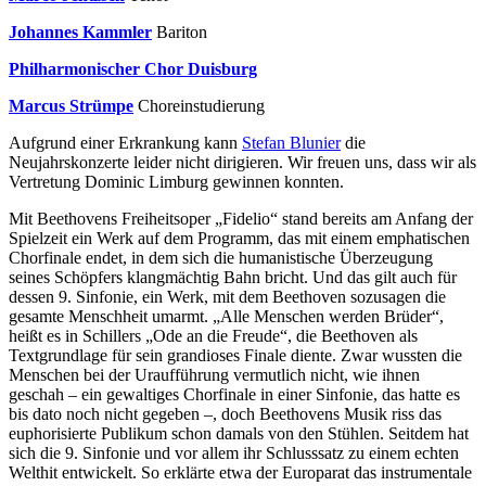
Johannes Kammler
Bariton
Philharmonischer Chor Duisburg
Marcus Strümpe
Choreinstudierung
Aufgrund einer Erkrankung kann
Stefan Blunier
die
Neujahrskonzerte leider nicht dirigieren. Wir freuen uns, dass wir als
Vertretung Dominic Limburg gewinnen konnten.
Mit Beethovens Freiheitsoper „Fidelio“ stand bereits am Anfang der
Spielzeit ein Werk auf dem Programm, das mit einem emphatischen
Chorfinale endet, in dem sich die humanistische Überzeugung
seines Schöpfers klangmächtig Bahn bricht. Und das gilt auch für
dessen 9. Sinfonie, ein Werk, mit dem Beethoven sozusagen die
gesamte Menschheit umarmt. „Alle Menschen werden Brüder“,
heißt es in Schillers „Ode an die Freude“, die Beethoven als
Textgrundlage für sein grandioses Finale diente. Zwar wussten die
Menschen bei der Uraufführung vermutlich nicht, wie ihnen
geschah – ein gewaltiges Chorfinale in einer Sinfonie, das hatte es
bis dato noch nicht gegeben –, doch Beethovens Musik riss das
euphorisierte Publikum schon damals von den Stühlen. Seitdem hat
sich die 9. Sinfonie und vor allem ihr Schlusssatz zu einem echten
Welthit entwickelt. So erklärte etwa der Europarat das instrumentale