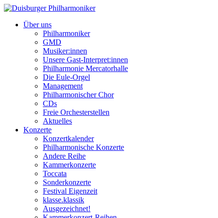
Über uns
Philharmoniker
GMD
Musiker:innen
Unsere Gast-Interpret:innen
Philharmonie Mercatorhalle
Die Eule-Orgel
Management
Philharmonischer Chor
CDs
Freie Orchesterstellen
Aktuelles
Konzerte
Konzertkalender
Philharmonische Konzerte
Andere Reihe
Kammerkonzerte
Toccata
Sonderkonzerte
Festival Eigenzeit
klasse.klassik
Ausgezeichnet!
Kammerkonzert-Reihen