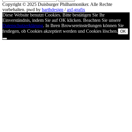
nach
Copyright © 2025
Duisburger Philharmoniker
. Alle Rechte
vorbehalten.
pwd by
barthdesign
/
axf-grafix
Diese Website benutzt Cookies. Bitte bestätigen Sie Ihr
Einverständnis, indem Sie auf OK klicken. Beachten Sie unsere
Datenschutzerklärung
. In Ihren Browsereinstellungen können Sie
festlegen, ob Cookies akzeptiert werden und Cookies löschen.
OK