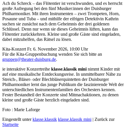
Ach du Schreck – das Flötentier ist verschwunden, und es herrscht
große Aufregung bei den fünf Musiker:innen der Duisburger
Philharmoniker. Mit ihren Instrumenten – zwei Trompeten, Horn,
Posaune und Tuba – und mithilfe der eifrigen Detektivin Kathrin
suchen sie zunächst nach dem Geheimnis der drei goldenen
Schlüssel. Denn nur wenn sie dieses Geheimnis lüften, kann das
Flötentier zurückkehren. Kleine und große Gäste sind eingeladen,
dabei mitzuhelfen, das Rätsel zu lösen.
Kita-Konzert Fr. 6. November 2026, 10:00 Uhr
Für die Kita-Gruppenbuchung wenden Sie sich bitte an
gruppen@theater-duisburg.de
.
ie interaktive Konzertreihe
klasse.klassik mini
nimmt Kinder mit
auf eine musikalische Entdeckungsreise. In unmittelbarer Nähe zu
Streich-, Bläser- oder Blechbläserquintetten der Duisburger
Philharmoniker lernt das junge Publikum die faszinierende Welt der
unterschiedlichen Instrumentenfamilien des Orchesters kennen.
Fester Bestandteil der Konzerte sind Mitmachaktionen, zu denen
kleine und große Gäste herzlich eingeladen sind.
Foto : Marie Laforge
Eingestellt unter
klasse.klassik
klasse.klassik mini
| Zurück zur
Startseite