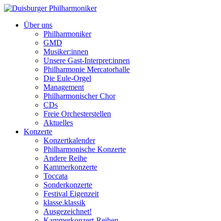
Über uns
Philharmoniker
GMD
Musiker:innen
Unsere Gast-Interpret:innen
Philharmonie Mercatorhalle
Die Eule-Orgel
Management
Philharmonischer Chor
CDs
Freie Orchesterstellen
Aktuelles
Konzerte
Konzertkalender
Philharmonische Konzerte
Andere Reihe
Kammerkonzerte
Toccata
Sonderkonzerte
Festival Eigenzeit
klasse.klassik
Ausgezeichnet!
Kammerkonzert-Reihen