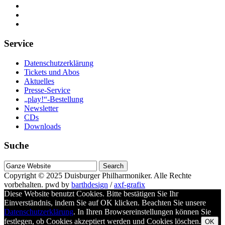
Service
Datenschutzerklärung
Tickets und Abos
Aktuelles
Presse-Service
„play!“-Bestellung
Newsletter
CDs
Downloads
Suche
Suche
nach
Copyright © 2025
Duisburger Philharmoniker
. Alle Rechte
vorbehalten.
pwd by
barthdesign
/
axf-grafix
Diese Website benutzt Cookies. Bitte bestätigen Sie Ihr
Einverständnis, indem Sie auf OK klicken. Beachten Sie unsere
Datenschutzerklärung
. In Ihren Browsereinstellungen können Sie
festlegen, ob Cookies akzeptiert werden und Cookies löschen.
OK