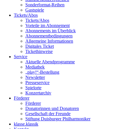
Sonderformat-Reihen
Gastspiele
Tickets/Abos
Tickets/Abos
Vorteile im Abonnement
Abonnements im Überblick
Abonnement­bedingungen
Allgemeine Informationen
Digitales Ticket
Ticket­hinweise
Service
Aktuelle Abendprogramme
Mediathek
„play!“-Bestellung
Newsletter
Presseservice
Spielorte
Konzertarchiv
Förderer
Förderer
Donatorinnen und Donatoren
Gesellschaft der Freunde
Stiftung Duisburger Philharmoniker
klasse.klassik