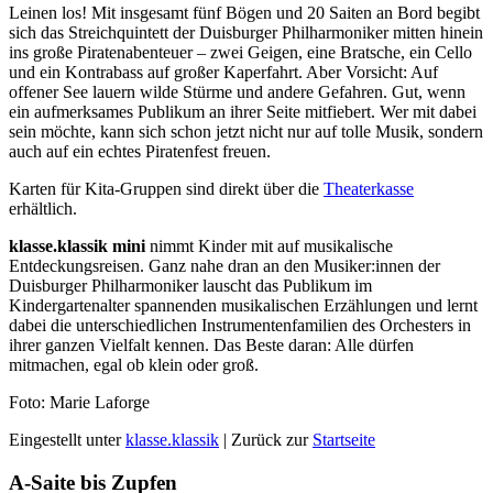
Leinen los! Mit insgesamt fünf Bögen und 20 Saiten an Bord begibt
sich das Streichquintett der Duisburger Philharmoniker mitten hinein
ins große Piratenabenteuer – zwei Geigen, eine Bratsche, ein Cello
und ein Kontrabass auf großer Kaperfahrt. Aber Vorsicht: Auf
offener See lauern wilde Stürme und andere Gefahren. Gut, wenn
ein aufmerksames Publikum an ihrer Seite mitfiebert. Wer mit dabei
sein möchte, kann sich schon jetzt nicht nur auf tolle Musik, sondern
auch auf ein echtes Piratenfest freuen.
Karten für Kita-Gruppen sind direkt über die
Theaterkasse
erhältlich.
klasse.klassik mini
nimmt Kinder mit auf musikalische
Entdeckungsreisen. Ganz nahe dran an den Musiker:innen der
Duisburger Philharmoniker lauscht das Publikum im
Kindergartenalter spannenden musikalischen Erzählungen und lernt
dabei die unterschiedlichen Instrumentenfamilien des Orchesters in
ihrer ganzen Vielfalt kennen. Das Beste daran: Alle dürfen
mitmachen, egal ob klein oder groß.
Foto: Marie Laforge
Eingestellt unter
klasse.klassik
| Zurück zur
Startseite
A-Saite bis Zupfen