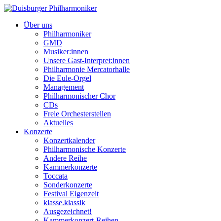
Über uns
Philharmoniker
GMD
Musiker:innen
Unsere Gast-Interpret:innen
Philharmonie Mercatorhalle
Die Eule-Orgel
Management
Philharmonischer Chor
CDs
Freie Orchesterstellen
Aktuelles
Konzerte
Konzertkalender
Philharmonische Konzerte
Andere Reihe
Kammerkonzerte
Toccata
Sonderkonzerte
Festival Eigenzeit
klasse.klassik
Ausgezeichnet!
Kammerkonzert-Reihen