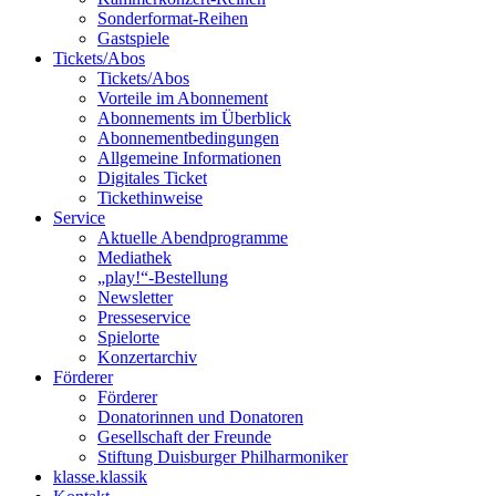
Sonderformat-Reihen
Gastspiele
Tickets/Abos
Tickets/Abos
Vorteile im Abonnement
Abonnements im Überblick
Abonnement­bedingungen
Allgemeine Informationen
Digitales Ticket
Ticket­hinweise
Service
Aktuelle Abendprogramme
Mediathek
„play!“-Bestellung
Newsletter
Presseservice
Spielorte
Konzertarchiv
Förderer
Förderer
Donatorinnen und Donatoren
Gesellschaft der Freunde
Stiftung Duisburger Philharmoniker
klasse.klassik