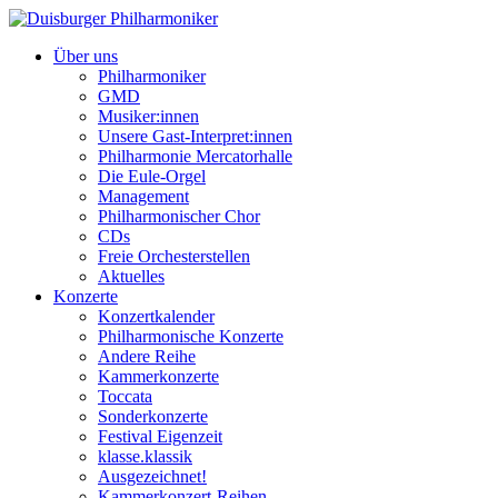
Über uns
Philharmoniker
GMD
Musiker:innen
Unsere Gast-Interpret:innen
Philharmonie Mercatorhalle
Die Eule-Orgel
Management
Philharmonischer Chor
CDs
Freie Orchesterstellen
Aktuelles
Konzerte
Konzertkalender
Philharmonische Konzerte
Andere Reihe
Kammerkonzerte
Toccata
Sonderkonzerte
Festival Eigenzeit
klasse.klassik
Ausgezeichnet!
Kammerkonzert-Reihen