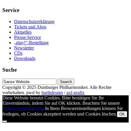
Service
Datenschutzerklärung
Tickets und Abos
Aktuelles
Presse-Service
„play!“-Bestellung
Newsletter
CDs
Downloads
Suche
Suche
nach
Copyright © 2025
Duisburger Philharmoniker
. Alle Rechte
vorbehalten.
pwd by
barthdesign
/
axf-grafix
Diese Website benutzt Cookies. Bitte bestätigen Sie Ihr
Einverständnis, indem Sie auf OK klicken. Beachten Sie unsere
Datenschutzerklärung
. In Ihren Browsereinstellungen können Sie
festlegen, ob Cookies akzeptiert werden und Cookies löschen.
OK