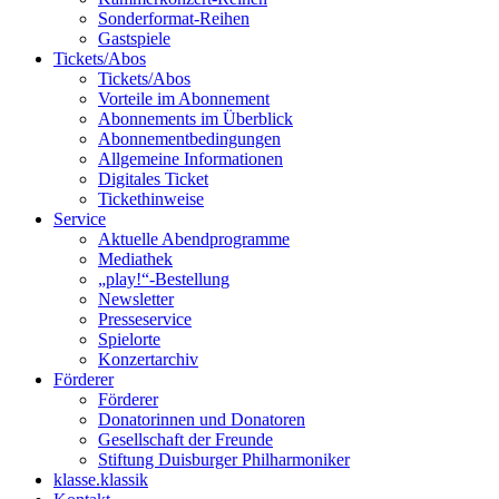
Sonderformat-Reihen
Gastspiele
Tickets/Abos
Tickets/Abos
Vorteile im Abonnement
Abonnements im Überblick
Abonnement­bedingungen
Allgemeine Informationen
Digitales Ticket
Ticket­hinweise
Service
Aktuelle Abendprogramme
Mediathek
„play!“-Bestellung
Newsletter
Presseservice
Spielorte
Konzertarchiv
Förderer
Förderer
Donatorinnen und Donatoren
Gesellschaft der Freunde
Stiftung Duisburger Philharmoniker
klasse.klassik