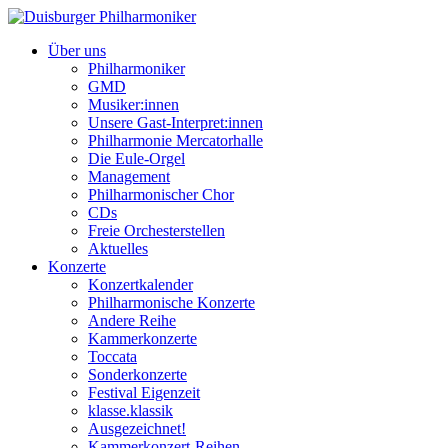
Über uns
Philharmoniker
GMD
Musiker:innen
Unsere Gast-Interpret:innen
Philharmonie Mercatorhalle
Die Eule-Orgel
Management
Philharmonischer Chor
CDs
Freie Orchesterstellen
Aktuelles
Konzerte
Konzertkalender
Philharmonische Konzerte
Andere Reihe
Kammerkonzerte
Toccata
Sonderkonzerte
Festival Eigenzeit
klasse.klassik
Ausgezeichnet!
Kammerkonzert-Reihen