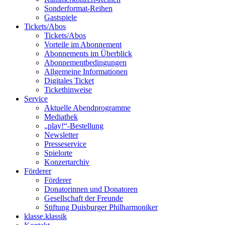
Sonderformat-Reihen
Gastspiele
Tickets/Abos
Tickets/Abos
Vorteile im Abonnement
Abonnements im Überblick
Abonnement­bedingungen
Allgemeine Informationen
Digitales Ticket
Ticket­hinweise
Service
Aktuelle Abendprogramme
Mediathek
„play!“-Bestellung
Newsletter
Presseservice
Spielorte
Konzertarchiv
Förderer
Förderer
Donatorinnen und Donatoren
Gesellschaft der Freunde
Stiftung Duisburger Philharmoniker
klasse.klassik