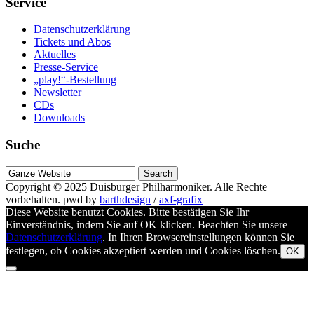
Service
Datenschutzerklärung
Tickets und Abos
Aktuelles
Presse-Service
„play!“-Bestellung
Newsletter
CDs
Downloads
Suche
Suche
nach
Copyright © 2025
Duisburger Philharmoniker
. Alle Rechte
vorbehalten.
pwd by
barthdesign
/
axf-grafix
Diese Website benutzt Cookies. Bitte bestätigen Sie Ihr
Einverständnis, indem Sie auf OK klicken. Beachten Sie unsere
Datenschutzerklärung
. In Ihren Browsereinstellungen können Sie
festlegen, ob Cookies akzeptiert werden und Cookies löschen.
OK