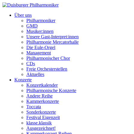
Über uns
Philharmoniker
GMD
Musiker:innen
Unsere Gast-Interpret:innen
Philharmonie Mercatorhalle
Die Eule-Orgel
Management
Philharmonischer Chor
CDs
Freie Orchesterstellen
Aktuelles
Konzerte
Konzertkalender
Philharmonische Konzerte
Andere Reihe
Kammerkonzerte
Toccata
Sonderkonzerte
Festival Eigenzeit
klasse.klassik
Ausgezeichnet!
Kammerkonzert-Reihen