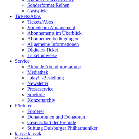
Sonderformat-Reihen
Gastspiele
Tickets/Abos
Tickets/Abos
Vorteile im Abonnement
Abonnements im Überblick
Abonnement­bedingungen
Allgemeine Informationen
Digitales Ticket
Ticket­hinweise
Service
Aktuelle Abendprogramme
Mediathek
„play!“-Bestellung
Newsletter
Presseservice
Spielorte
Konzertarchiv
Förderer
Förderer
Donatorinnen und Donatoren
Gesellschaft der Freunde
Stiftung Duisburger Philharmoniker
klasse.klassik