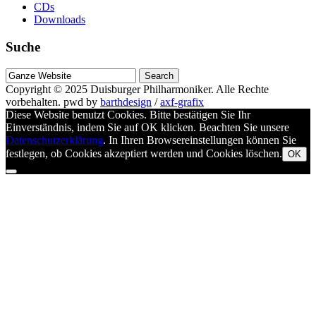
CDs
Downloads
Suche
Suche
nach
Copyright © 2025
Duisburger Philharmoniker
. Alle Rechte
vorbehalten.
pwd by
barthdesign
/
axf-grafix
Diese Website benutzt Cookies. Bitte bestätigen Sie Ihr
Einverständnis, indem Sie auf OK klicken. Beachten Sie unsere
Datenschutzerklärung
. In Ihren Browsereinstellungen können Sie
festlegen, ob Cookies akzeptiert werden und Cookies löschen.
OK