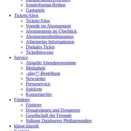
Sonderformat-Reihen
Gastspiele
Tickets/Abos
Tickets/Abos
Vorteile im Abonnement
Abonnements im Überblick
Abonnement­bedingungen
Allgemeine Informationen
Digitales Ticket
Ticket­hinweise
Service
Aktuelle Abendprogramme
Mediathek
„play!“-Bestellung
Newsletter
Presseservice
Spielorte
Konzertarchiv
Förderer
Förderer
Donatorinnen und Donatoren
Gesellschaft der Freunde
Stiftung Duisburger Philharmoniker
klasse.klassik