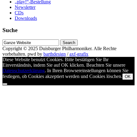
„play!“-Bestellung
Newsletter
CDs
Downloads
Suche
Suche
nach
Copyright © 2025
Duisburger Philharmoniker
. Alle Rechte
vorbehalten.
pwd by
barthdesign
/
axf-grafix
Diese Website benutzt Cookies. Bitte bestätigen Sie Ihr
Einverständnis, indem Sie auf OK klicken. Beachten Sie unsere
Datenschutzerklärung
. In Ihren Browsereinstellungen können Sie
festlegen, ob Cookies akzeptiert werden und Cookies löschen.
OK