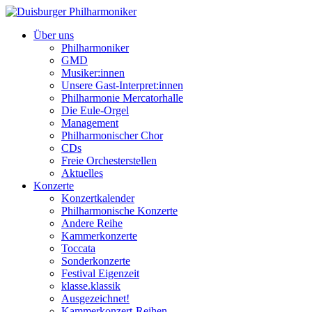
Über uns
Philharmoniker
GMD
Musiker:innen
Unsere Gast-Interpret:innen
Philharmonie Mercatorhalle
Die Eule-Orgel
Management
Philharmonischer Chor
CDs
Freie Orchesterstellen
Aktuelles
Konzerte
Konzertkalender
Philharmonische Konzerte
Andere Reihe
Kammerkonzerte
Toccata
Sonderkonzerte
Festival Eigenzeit
klasse.klassik
Ausgezeichnet!
Kammerkonzert-Reihen