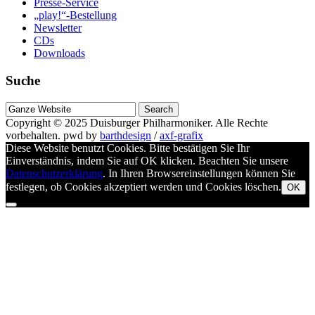
Presse-Service
„play!“-Bestellung
Newsletter
CDs
Downloads
Suche
Suche
nach
Copyright © 2025
Duisburger Philharmoniker
. Alle Rechte
vorbehalten.
pwd by
barthdesign
/
axf-grafix
Diese Website benutzt Cookies. Bitte bestätigen Sie Ihr
Einverständnis, indem Sie auf OK klicken. Beachten Sie unsere
Datenschutzerklärung
. In Ihren Browsereinstellungen können Sie
festlegen, ob Cookies akzeptiert werden und Cookies löschen.
OK