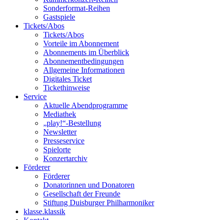
Sonderformat-Reihen
Gastspiele
Tickets/Abos
Tickets/Abos
Vorteile im Abonnement
Abonnements im Überblick
Abonnement­bedingungen
Allgemeine Informationen
Digitales Ticket
Ticket­hinweise
Service
Aktuelle Abendprogramme
Mediathek
„play!“-Bestellung
Newsletter
Presseservice
Spielorte
Konzertarchiv
Förderer
Förderer
Donatorinnen und Donatoren
Gesellschaft der Freunde
Stiftung Duisburger Philharmoniker
klasse.klassik