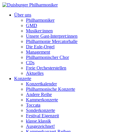
Über uns
Philharmoniker
GMD
Musiker:innen
Unsere Gast-Interpret:innen
Philharmonie Mercatorhalle
Die Eule-Orgel
Management
Philharmonischer Chor
CDs
Freie Orchesterstellen
Aktuelles
Konzerte
Konzertkalender
Philharmonische Konzerte
Andere Reihe
Kammerkonzerte
Toccata
Sonderkonzerte
Festival Eigenzeit
klasse.klassik
Ausgezeichnet!
Kammerkonzert-Reihen