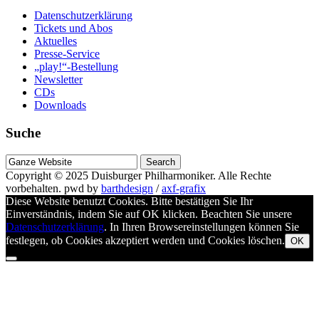
Datenschutzerklärung
Tickets und Abos
Aktuelles
Presse-Service
„play!“-Bestellung
Newsletter
CDs
Downloads
Suche
Suche
nach
Copyright © 2025
Duisburger Philharmoniker
. Alle Rechte
vorbehalten.
pwd by
barthdesign
/
axf-grafix
Diese Website benutzt Cookies. Bitte bestätigen Sie Ihr
Einverständnis, indem Sie auf OK klicken. Beachten Sie unsere
Datenschutzerklärung
. In Ihren Browsereinstellungen können Sie
festlegen, ob Cookies akzeptiert werden und Cookies löschen.
OK