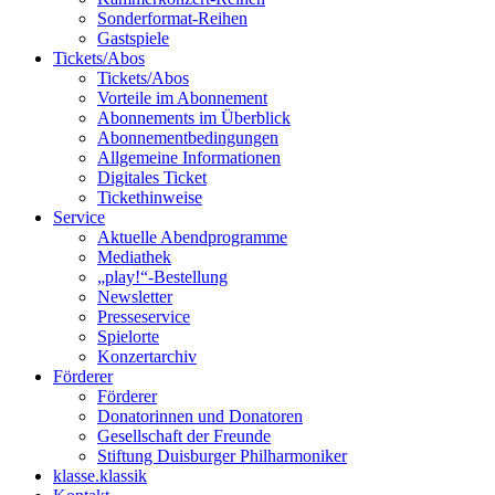
Sonderformat-Reihen
Gastspiele
Tickets/Abos
Tickets/Abos
Vorteile im Abonnement
Abonnements im Überblick
Abonnement­bedingungen
Allgemeine Informationen
Digitales Ticket
Ticket­hinweise
Service
Aktuelle Abendprogramme
Mediathek
„play!“-Bestellung
Newsletter
Presseservice
Spielorte
Konzertarchiv
Förderer
Förderer
Donatorinnen und Donatoren
Gesellschaft der Freunde
Stiftung Duisburger Philharmoniker
klasse.klassik