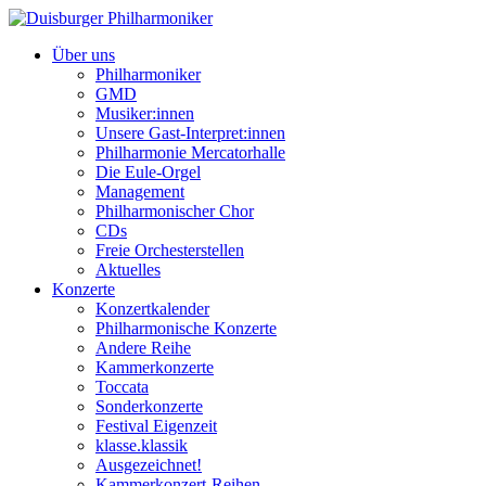
Über uns
Philharmoniker
GMD
Musiker:innen
Unsere Gast-Interpret:innen
Philharmonie Mercatorhalle
Die Eule-Orgel
Management
Philharmonischer Chor
CDs
Freie Orchesterstellen
Aktuelles
Konzerte
Konzertkalender
Philharmonische Konzerte
Andere Reihe
Kammerkonzerte
Toccata
Sonderkonzerte
Festival Eigenzeit
klasse.klassik
Ausgezeichnet!
Kammerkonzert-Reihen