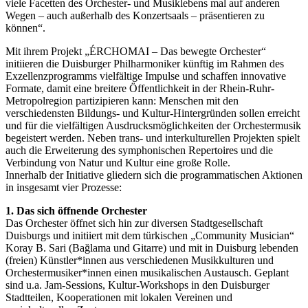
viele Facetten des Orchester- und Musiklebens mal auf anderen
Wegen – auch außerhalb des Konzertsaals – präsentieren zu
können“.
Mit ihrem Projekt „ÉRCHOMAI – Das bewegte Orchester“
initiieren die Duisburger Philharmoniker künftig im Rahmen des
Exzellenzprogramms vielfältige Impulse und schaffen innovative
Formate, damit eine breitere Öffentlichkeit in der Rhein-Ruhr-
Metropolregion partizipieren kann: Menschen mit den
verschiedensten Bildungs- und Kultur-Hintergründen sollen erreicht
und für die vielfältigen Ausdrucksmöglichkeiten der Orchestermusik
begeistert werden. Neben trans- und interkulturellen Projekten spielt
auch die Erweiterung des symphonischen Repertoires und die
Verbindung von Natur und Kultur eine große Rolle.
Innerhalb der Initiative gliedern sich die programmatischen Aktionen
in insgesamt vier Prozesse:
1. Das sich öffnende Orchester
Das Orchester öffnet sich hin zur diversen Stadtgesellschaft
Duisburgs und initiiert mit dem türkischen „Community Musician“
Koray B. Sari (Bağlama und Gitarre) und mit in Duisburg lebenden
(freien) Künstler*innen aus verschiedenen Musikkulturen und
Orchestermusiker*innen einen musikalischen Austausch. Geplant
sind u.a. Jam-Sessions, Kultur-Workshops in den Duisburger
Stadtteilen, Kooperationen mit lokalen Vereinen und