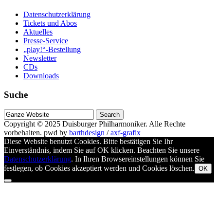
Datenschutzerklärung
Tickets und Abos
Aktuelles
Presse-Service
„play!“-Bestellung
Newsletter
CDs
Downloads
Suche
Suche
nach
Copyright © 2025
Duisburger Philharmoniker
. Alle Rechte
vorbehalten.
pwd by
barthdesign
/
axf-grafix
Diese Website benutzt Cookies. Bitte bestätigen Sie Ihr
Einverständnis, indem Sie auf OK klicken. Beachten Sie unsere
Datenschutzerklärung
. In Ihren Browsereinstellungen können Sie
festlegen, ob Cookies akzeptiert werden und Cookies löschen.
OK