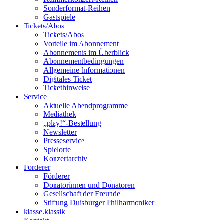
Sonderformat-Reihen
Gastspiele
Tickets/Abos
Tickets/Abos
Vorteile im Abonnement
Abonnements im Überblick
Abonnement­bedingungen
Allgemeine Informationen
Digitales Ticket
Ticket­hinweise
Service
Aktuelle Abendprogramme
Mediathek
„play!“-Bestellung
Newsletter
Presseservice
Spielorte
Konzertarchiv
Förderer
Förderer
Donatorinnen und Donatoren
Gesellschaft der Freunde
Stiftung Duisburger Philharmoniker
klasse.klassik