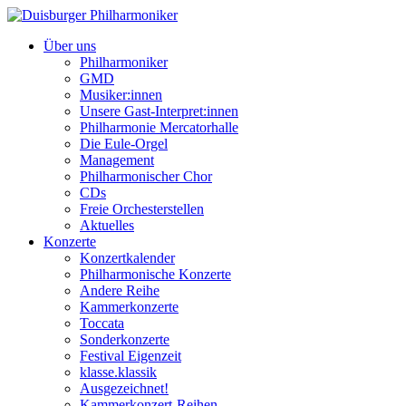
Über uns
Philharmoniker
GMD
Musiker:innen
Unsere Gast-Interpret:innen
Philharmonie Mercatorhalle
Die Eule-Orgel
Management
Philharmonischer Chor
CDs
Freie Orchesterstellen
Aktuelles
Konzerte
Konzertkalender
Philharmonische Konzerte
Andere Reihe
Kammerkonzerte
Toccata
Sonderkonzerte
Festival Eigenzeit
klasse.klassik
Ausgezeichnet!
Kammerkonzert-Reihen