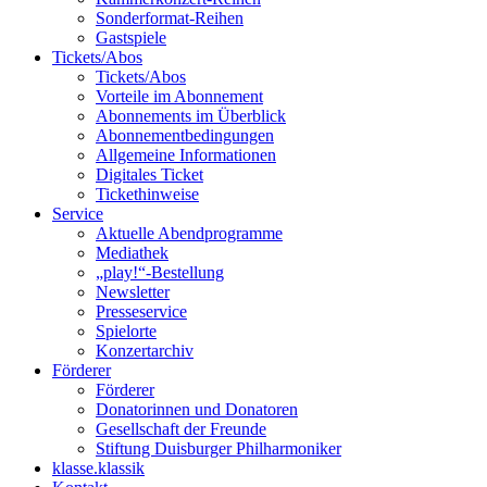
Sonderformat-Reihen
Gastspiele
Tickets/Abos
Tickets/Abos
Vorteile im Abonnement
Abonnements im Überblick
Abonnement­bedingungen
Allgemeine Informationen
Digitales Ticket
Ticket­hinweise
Service
Aktuelle Abendprogramme
Mediathek
„play!“-Bestellung
Newsletter
Presseservice
Spielorte
Konzertarchiv
Förderer
Förderer
Donatorinnen und Donatoren
Gesellschaft der Freunde
Stiftung Duisburger Philharmoniker
klasse.klassik