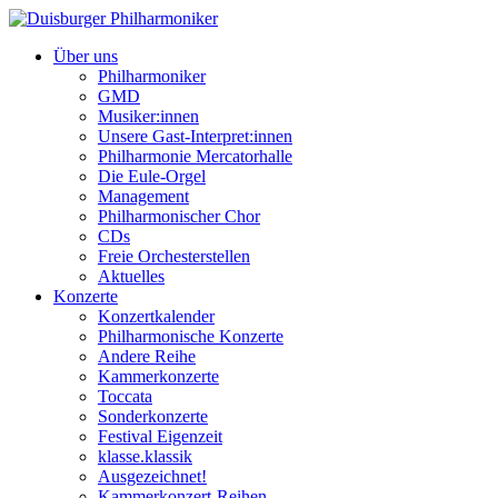
Über uns
Philharmoniker
GMD
Musiker:innen
Unsere Gast-Interpret:innen
Philharmonie Mercatorhalle
Die Eule-Orgel
Management
Philharmonischer Chor
CDs
Freie Orchesterstellen
Aktuelles
Konzerte
Konzertkalender
Philharmonische Konzerte
Andere Reihe
Kammerkonzerte
Toccata
Sonderkonzerte
Festival Eigenzeit
klasse.klassik
Ausgezeichnet!
Kammerkonzert-Reihen