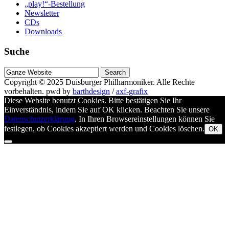
„play!“-Bestellung
Newsletter
CDs
Downloads
Suche
Suche
nach
Copyright © 2025
Duisburger Philharmoniker
. Alle Rechte
vorbehalten.
pwd by
barthdesign
/
axf-grafix
Diese Website benutzt Cookies. Bitte bestätigen Sie Ihr
Einverständnis, indem Sie auf OK klicken. Beachten Sie unsere
Datenschutzerklärung
. In Ihren Browsereinstellungen können Sie
festlegen, ob Cookies akzeptiert werden und Cookies löschen.
OK