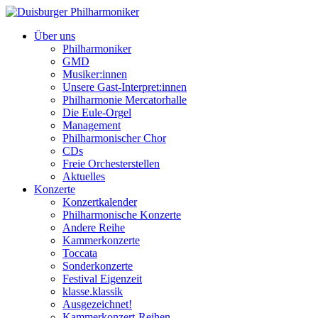
Über uns
Philharmoniker
GMD
Musiker:innen
Unsere Gast-Interpret:innen
Philharmonie Mercatorhalle
Die Eule-Orgel
Management
Philharmonischer Chor
CDs
Freie Orchesterstellen
Aktuelles
Konzerte
Konzertkalender
Philharmonische Konzerte
Andere Reihe
Kammerkonzerte
Toccata
Sonderkonzerte
Festival Eigenzeit
klasse.klassik
Ausgezeichnet!
Kammerkonzert-Reihen