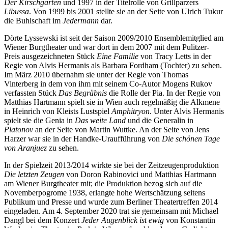
Der Kirschgarten
und 1997 in der Titelrolle von Grillparzers
Libussa
. Von 1999 bis 2001 stellte sie an der Seite von Ulrich Tukur
die Buhlschaft im
Jedermann
dar.
Dörte Lyssewski ist seit der Saison 2009/2010 Ensemblemitglied am
Wiener Burgtheater und war dort in dem 2007 mit dem Pulitzer-
Preis ausgezeichneten Stück
Eine Familie
von Tracy Letts in der
Regie von Alvis Hermanis als Barbara Fordham (Tochter) zu sehen.
Im März 2010 übernahm sie unter der Regie von Thomas
Vinterberg in dem von ihm mit seinem Co-Autor Mogens Rukov
verfassten Stück
Das Begräbnis
die Rolle der Pia. In der Regie von
Matthias Hartmann spielt sie in Wien auch regelmäßig die Alkmene
in Heinrich von Kleists Lustspiel
Amphitryon
. Unter Alvis Hermanis
spielt sie die Genia in
Das weite Land
und die Generalin in
Platonov
an der Seite von Martin Wuttke. An der Seite von Jens
Harzer war sie in der Handke-Uraufführung von
Die schönen Tage
von Aranjuez
zu sehen.
In der Spielzeit 2013/2014 wirkte sie bei der Zeitzeugenproduktion
Die letzten Zeugen
von Doron Rabinovici und Matthias Hartmann
am Wiener Burgtheater mit; die Produktion bezog sich auf die
Novemberpogrome 1938, erlangte hohe Wertschätzung seitens
Publikum und Presse und wurde zum Berliner Theatertreffen 2014
eingeladen. Am 4. September 2020 trat sie gemeinsam mit Michael
Dangl bei dem Konzert
Jeder Augenblick ist ewig
von Konstantin