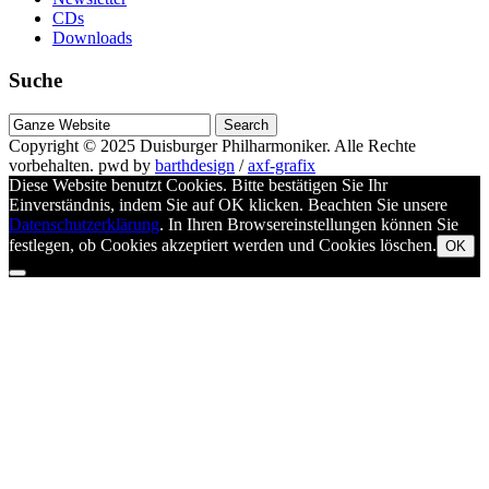
CDs
Downloads
Suche
Suche
nach
Copyright © 2025
Duisburger Philharmoniker
. Alle Rechte
vorbehalten.
pwd by
barthdesign
/
axf-grafix
Diese Website benutzt Cookies. Bitte bestätigen Sie Ihr
Einverständnis, indem Sie auf OK klicken. Beachten Sie unsere
Datenschutzerklärung
. In Ihren Browsereinstellungen können Sie
festlegen, ob Cookies akzeptiert werden und Cookies löschen.
OK