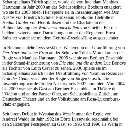
Schauspielhaus Zürich spielte, wurde sie von Intendant Matthias
Hartmann im Jahr 2000 an das Schauspielhaus Bochum engagiert,
wo sie bis 2005 blieb. Hier spielte sie in Inszenierungen wie
Don
Karlos
von Friedrich Schiller Prinzessin Eboli, die Titelrolle in
Hedda Gabler
von Henrik Ibsen und die Charlotte in der
Bühnenfassung der
Wahlverwandtschaften
von Goethe. Für die
beiden letztgenannten Darstellungen unter der Regie von Ernst
Stötzner wurde sie mit dem Gertrud-Eysoldt-Ring ausgezeichnet.
In Bochum spielte Lyssewski des Weiteren in der Uraufführung von
Der Narr und seine Frau
an der Seite von Tobias Moretti unter der
Regie von Matthias Hartmann. 2005 war sie am Berliner Ensemble
in der Strauß-Inszenierung von
Die eine und die andere
Luc Bondys
als Tochter von Edith Clever zu sehen. 2006 spielte sie im
Schauspielhaus Zürich in der Uraufführung von Yasmina Rezas
Der
Gott des Gemetzels
unter der Regie von Jürgen Gosch. Die
Inszenierung wurde für den Nestroypreis 2007 nominiert. Von 2004
bis 2009 war sie als Gast am Berliner Ensemble, am Théâtre de
l’Odéon und an der Pariser Oper, am Schauspielhaus Zürich, am
Deutschen Theater und an der Volksbühne am Rosa-Luxemburg-
Platz engagiert.
Seit ihrem Debüt in Wyspianskis
Wesele
unter der Regie von
Andrzej Wajda im Jahr 1992 ist Dörte Lyssewski regelmäßig bei
den Salzburger Festspielen zu Gast, so 1995 und 1996 als Warja in