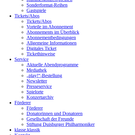
Sonderformat-Reihen
Gastspiele
Tickets/Abos
Tickets/Abos
Vorteile im Abonnement
Abonnements im Überblick
Abonnement­bedingungen
Allgemeine Informationen
Digitales Ticket
Ticket­hinweise
Service
Aktuelle Abendprogramme
Mediathek
„play!“-Bestellung
Newsletter
Presseservice
Spielorte
Konzertarchiv
Förderer
Förderer
Donatorinnen und Donatoren
Gesellschaft der Freunde
Stiftung Duisburger Philharmoniker
klasse.klassik