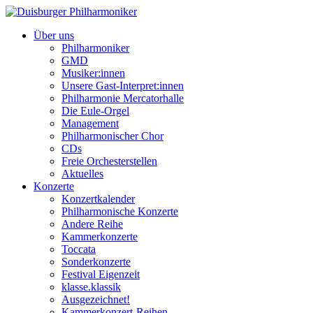
Über uns
Philharmoniker
GMD
Musiker:innen
Unsere Gast-Interpret:innen
Philharmonie Mercatorhalle
Die Eule-Orgel
Management
Philharmonischer Chor
CDs
Freie Orchesterstellen
Aktuelles
Konzerte
Konzertkalender
Philharmonische Konzerte
Andere Reihe
Kammerkonzerte
Toccata
Sonderkonzerte
Festival Eigenzeit
klasse.klassik
Ausgezeichnet!
Kammerkonzert-Reihen