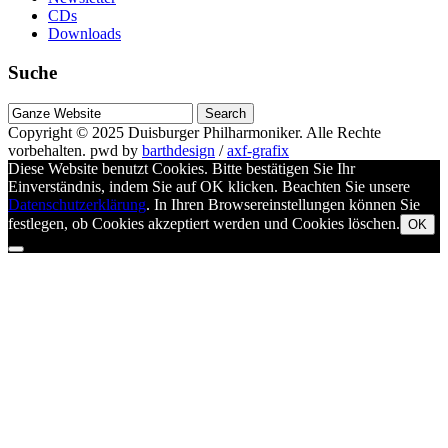
CDs
Downloads
Suche
Suche
nach
Copyright © 2025
Duisburger Philharmoniker
. Alle Rechte
vorbehalten.
pwd by
barthdesign
/
axf-grafix
Diese Website benutzt Cookies. Bitte bestätigen Sie Ihr
Einverständnis, indem Sie auf OK klicken. Beachten Sie unsere
Datenschutzerklärung
. In Ihren Browsereinstellungen können Sie
festlegen, ob Cookies akzeptiert werden und Cookies löschen.
OK