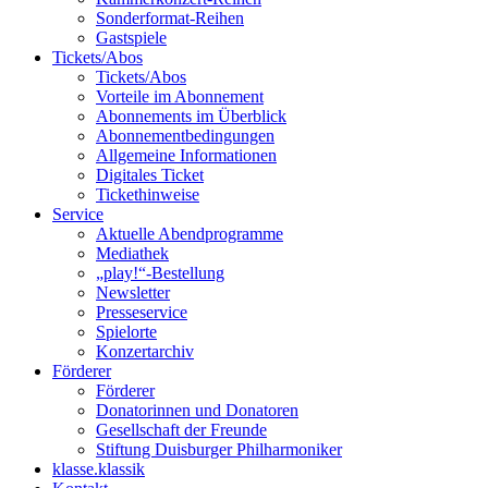
Sonderformat-Reihen
Gastspiele
Tickets/Abos
Tickets/Abos
Vorteile im Abonnement
Abonnements im Überblick
Abonnement­bedingungen
Allgemeine Informationen
Digitales Ticket
Ticket­hinweise
Service
Aktuelle Abendprogramme
Mediathek
„play!“-Bestellung
Newsletter
Presseservice
Spielorte
Konzertarchiv
Förderer
Förderer
Donatorinnen und Donatoren
Gesellschaft der Freunde
Stiftung Duisburger Philharmoniker
klasse.klassik