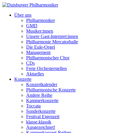
Über uns
Philharmoniker
GMD
Musiker:innen
Unsere Gast-Interpret:innen
Philharmonie Mercatorhalle
Die Eule-Orgel
Management
Philharmonischer Chor
CDs
Freie Orchesterstellen
Aktuelles
Konzerte
Konzertkalender
Philharmonische Konzerte
Andere Reihe
Kammerkonzerte
Toccata
Sonderkonzerte
Festival Eigenzeit
klasse.klassik
Ausgezeichnet!
Kammerkonzert-Reihen