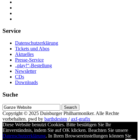
Service
Datenschutzerklärung
Tickets und Abos
Aktuelles
Presse-Service
„play!“-Bestellung
Newsletter
CDs
Downloads
Suche
Suche
nach
Copyright © 2025
Duisburger Philharmoniker
. Alle Rechte
vorbehalten.
pwd by
barthdesign
/
axf-grafix
Diese Website benutzt Cookies. Bitte bestätigen Sie Ihr
Einverständnis, indem Sie auf OK klicken. Beachten Sie unsere
Datenschutzerklärung
. In Ihren Browsereinstellungen können Sie