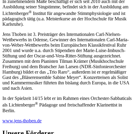
In zunehmendem Maße beschäftigt er sich seit 2010 auch mit der
Ausbildung seiner Singstimme, befindet sich in der Ausbildung am
®
Lichtenberger
Institut für angewandte Stimmphysiologie und ist
pädagogisch tätig (u.a. Meisterkurse an der Hochschule für Musik
Karlsruhe).
Jens Thoben ist 3. Preisträger des Internationalen Carl-Nielsen-
Wettbewerbs in Odense, Gewinner des Internationalen Carl-Maria-
von-Weber-Wettbewerbs beim Europäischen Klassikfestival Ruhr
2001 und wurde u.a. durch Stipendien der Marie-Luise-Imbusch-
Stiftung und der Oscar-und-Vera-Ritter-Stiftung ausgezeichnet.
Zusammen mit dem Pianisten Tilman Krämer (Musikhochschule
Freiburg) und dem Bratscher Jan Larsen (NDR-Sinfonieorchester
Hamburg) bildet er das „Trio Raro“, außerdem ist er regelmäßiger
Gast des „Bläserensemble Sabine Meyer“. Konzertreisen als Solist
und Kammermusiker führten ihn bislang durch Europa, in die USA
und nach Asien.
In der Spielzeit 14/15 lebt er im Rahmen eines Orchester-Sabbaticals
®
als Lichtenberger
Pädagoge und freischaffender Klarinettist in
Berlin.
www.jens-thoben.de
Unsere Förderer