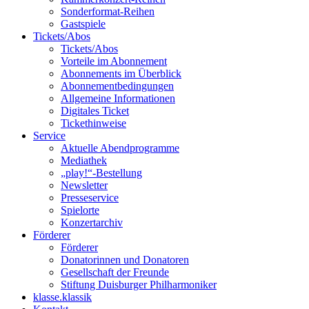
Sonderformat-Reihen
Gastspiele
Tickets/Abos
Tickets/Abos
Vorteile im Abonnement
Abonnements im Überblick
Abonnement­bedingungen
Allgemeine Informationen
Digitales Ticket
Ticket­hinweise
Service
Aktuelle Abendprogramme
Mediathek
„play!“-Bestellung
Newsletter
Presseservice
Spielorte
Konzertarchiv
Förderer
Förderer
Donatorinnen und Donatoren
Gesellschaft der Freunde
Stiftung Duisburger Philharmoniker
klasse.klassik