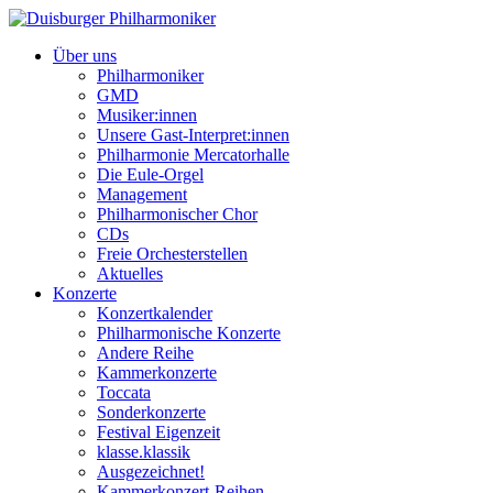
Über uns
Philharmoniker
GMD
Musiker:innen
Unsere Gast-Interpret:innen
Philharmonie Mercatorhalle
Die Eule-Orgel
Management
Philharmonischer Chor
CDs
Freie Orchesterstellen
Aktuelles
Konzerte
Konzertkalender
Philharmonische Konzerte
Andere Reihe
Kammerkonzerte
Toccata
Sonderkonzerte
Festival Eigenzeit
klasse.klassik
Ausgezeichnet!
Kammerkonzert-Reihen