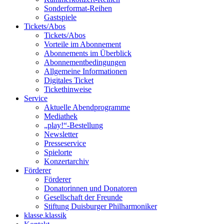
Sonderformat-Reihen
Gastspiele
Tickets/Abos
Tickets/Abos
Vorteile im Abonnement
Abonnements im Überblick
Abonnement­bedingungen
Allgemeine Informationen
Digitales Ticket
Ticket­hinweise
Service
Aktuelle Abendprogramme
Mediathek
„play!“-Bestellung
Newsletter
Presseservice
Spielorte
Konzertarchiv
Förderer
Förderer
Donatorinnen und Donatoren
Gesellschaft der Freunde
Stiftung Duisburger Philharmoniker
klasse.klassik