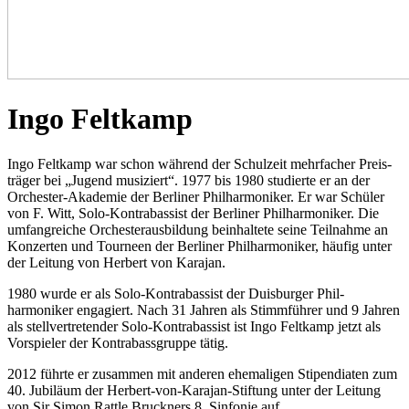
Ingo Feltkamp
Ingo Feltkamp war schon während der Schul­zeit mehr­facher Preis­
träger bei „Jugend musiziert“. 1977 bis 1980 studierte er an der
Orchester-Akademie der Berliner Phil­harmoniker. Er war Schüler
von F. Witt, Solo-Kontra­bassist der Berliner Phil­harmoniker. Die
umfang­reiche Orchester­ausbildung beinhal­tete seine Teil­nahme an
Konzer­ten und Tourneen der Berliner Phil­harmoniker, häufig unter
der Leitung von Herbert von Karajan.
1980 wurde er als Solo-Kontra­bassist der Duisburger Phil­
harmoniker enga­giert. Nach 31 Jahren als Stimm­führer und 9 Jahren
als stell­vertre­tender Solo-Kontra­bassist ist Ingo Feltkamp jetzt als
Vor­spieler der Kontra­bass­gruppe tätig.
2012 führte er zusammen mit anderen ehe­maligen Stipen­diaten zum
40. Jubiläum der Herbert-von-Karajan-Stiftung unter der Leitung
von Sir Simon Rattle Bruckners 8. Sinfonie auf.