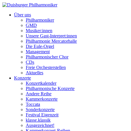
Über uns
Philharmoniker
GMD
Musiker:innen
Unsere Gast-Interpret:innen
Philharmonie Mercatorhalle
Die Eule-Orgel
Management
Philharmonischer Chor
CDs
Freie Orchesterstellen
Aktuelles
Konzerte
Konzertkalender
Philharmonische Konzerte
Andere Reihe
Kammerkonzerte
Toccata
Sonderkonzerte
Festival Eigenzeit
klasse.klassik
Ausgezeichnet!
Kammerkonzert-Reihen