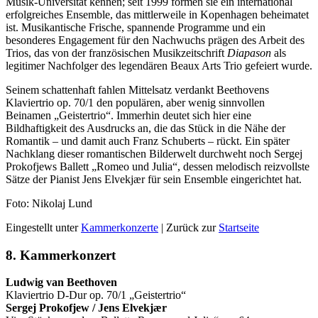
Musik-Universität kennen; seit 1999 formen sie ein international
erfolgreiches Ensemble, das mittlerweile in Kopenhagen beheimatet
ist. Musikantische Frische, spannende Programme und ein
besonderes Engagement für den Nachwuchs prägen des Arbeit des
Trios, das von der französischen Musikzeitschrift
Diapason
als
legitimer Nachfolger des legendären Beaux Arts Trio gefeiert wurde.
Seinem schattenhaft fahlen Mittelsatz verdankt Beethovens
Klaviertrio op. 70/1 den populären, aber wenig sinnvollen
Beinamen „Geistertrio“. Immerhin deutet sich hier eine
Bildhaftigkeit des Ausdrucks an, die das Stück in die Nähe der
Romantik – und damit auch Franz Schuberts – rückt. Ein später
Nachklang dieser romantischen Bilderwelt durchweht noch Sergej
Prokofjews Ballett „Romeo und Julia“, dessen melodisch reizvollste
Sätze der Pianist Jens Elvekjær für sein Ensemble eingerichtet hat.
Foto: Nikolaj Lund
Eingestellt unter
Kammerkonzerte
| Zurück zur
Startseite
8. Kammerkonzert
Ludwig van Beethoven
Klaviertrio D-Dur op. 70/1 „Geistertrio“
Sergej Prokofjew / Jens Elvekjær