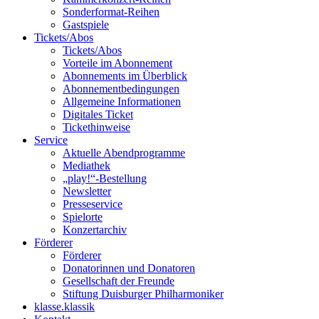
Sonderformat-Reihen
Gastspiele
Tickets/Abos
Tickets/Abos
Vorteile im Abonnement
Abonnements im Überblick
Abonnement­bedingungen
Allgemeine Informationen
Digitales Ticket
Ticket­hinweise
Service
Aktuelle Abendprogramme
Mediathek
„play!“-Bestellung
Newsletter
Presseservice
Spielorte
Konzertarchiv
Förderer
Förderer
Donatorinnen und Donatoren
Gesellschaft der Freunde
Stiftung Duisburger Philharmoniker
klasse.klassik