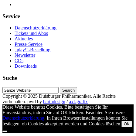
Service
Datenschutzerklärung
Tickets und Abos
Aktuelles
Presse-Service
„play!“-Bestellung
Newsletter
CDs
Downloads
Suche
Suche
nach
Copyright © 2025
Duisburger Philharmoniker
. Alle Rechte
vorbehalten.
pwd by
barthdesign
/
axf-grafix
Diese Website benutzt Cookies. Bitte bestätigen Sie Ihr
Einverständnis, indem Sie auf OK klicken. Beachten Sie unsere
Datenschutzerklärung
. In Ihren Browsereinstellungen können Sie
festlegen, ob Cookies akzeptiert werden und Cookies löschen.
OK