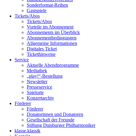
Sonderformat-Reihen
Gastspiele
Tickets/Abos
Tickets/Abos
Vorteile im Abonnement
Abonnements im Überblick
Abonnement­bedingungen
Allgemeine Informationen
Digitales Ticket
Ticket­hinweise
Service
Aktuelle Abendprogramme
Mediathek
„play!“-Bestellung
Newsletter
Presseservice
Spielorte
Konzertarchiv
Förderer
Förderer
Donatorinnen und Donatoren
Gesellschaft der Freunde
Stiftung Duisburger Philharmoniker
klasse.klassik