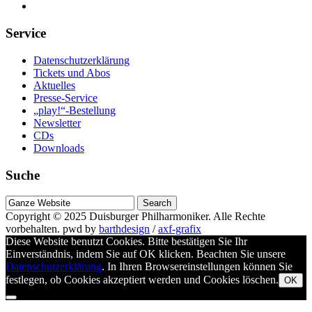
Service
Datenschutzerklärung
Tickets und Abos
Aktuelles
Presse-Service
„play!“-Bestellung
Newsletter
CDs
Downloads
Suche
Suche
nach
Copyright © 2025
Duisburger Philharmoniker
. Alle Rechte
vorbehalten.
pwd by
barthdesign
/
axf-grafix
Diese Website benutzt Cookies. Bitte bestätigen Sie Ihr
Einverständnis, indem Sie auf OK klicken. Beachten Sie unsere
Datenschutzerklärung
. In Ihren Browsereinstellungen können Sie
festlegen, ob Cookies akzeptiert werden und Cookies löschen.
OK