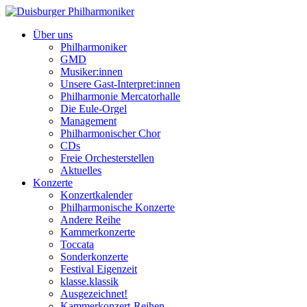
Über uns
Philharmoniker
GMD
Musiker:innen
Unsere Gast-Interpret:innen
Philharmonie Mercatorhalle
Die Eule-Orgel
Management
Philharmonischer Chor
CDs
Freie Orchesterstellen
Aktuelles
Konzerte
Konzertkalender
Philharmonische Konzerte
Andere Reihe
Kammerkonzerte
Toccata
Sonderkonzerte
Festival Eigenzeit
klasse.klassik
Ausgezeichnet!
Kammerkonzert-Reihen