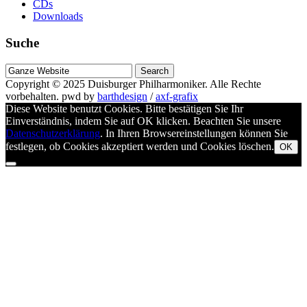
CDs
Downloads
Suche
Suche
nach
Copyright © 2025
Duisburger Philharmoniker
. Alle Rechte
vorbehalten.
pwd by
barthdesign
/
axf-grafix
Diese Website benutzt Cookies. Bitte bestätigen Sie Ihr
Einverständnis, indem Sie auf OK klicken. Beachten Sie unsere
Datenschutzerklärung
. In Ihren Browsereinstellungen können Sie
festlegen, ob Cookies akzeptiert werden und Cookies löschen.
OK