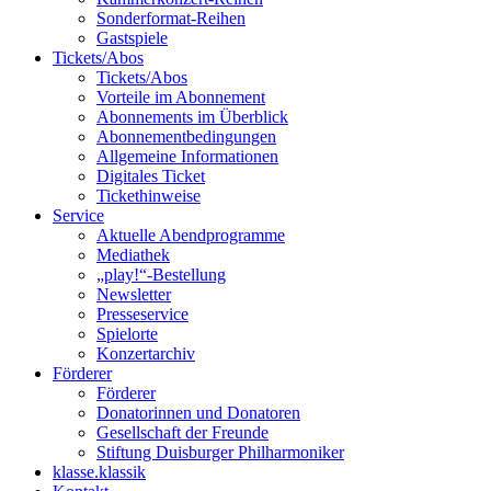
Sonderformat-Reihen
Gastspiele
Tickets/Abos
Tickets/Abos
Vorteile im Abonnement
Abonnements im Überblick
Abonnement­bedingungen
Allgemeine Informationen
Digitales Ticket
Ticket­hinweise
Service
Aktuelle Abendprogramme
Mediathek
„play!“-Bestellung
Newsletter
Presseservice
Spielorte
Konzertarchiv
Förderer
Förderer
Donatorinnen und Donatoren
Gesellschaft der Freunde
Stiftung Duisburger Philharmoniker
klasse.klassik