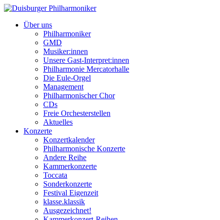
Über uns
Philharmoniker
GMD
Musiker:innen
Unsere Gast-Interpret:innen
Philharmonie Mercatorhalle
Die Eule-Orgel
Management
Philharmonischer Chor
CDs
Freie Orchesterstellen
Aktuelles
Konzerte
Konzertkalender
Philharmonische Konzerte
Andere Reihe
Kammerkonzerte
Toccata
Sonderkonzerte
Festival Eigenzeit
klasse.klassik
Ausgezeichnet!
Kammerkonzert-Reihen