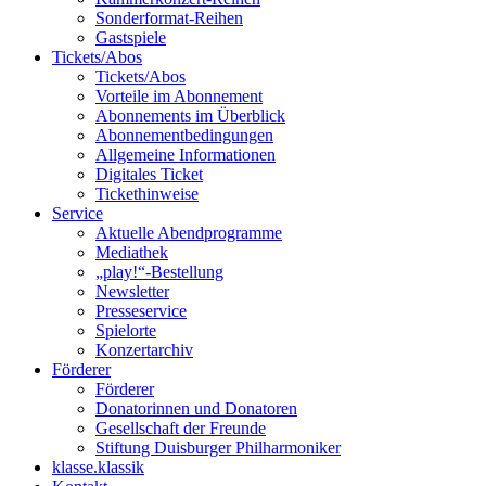
Sonderformat-Reihen
Gastspiele
Tickets/Abos
Tickets/Abos
Vorteile im Abonnement
Abonnements im Überblick
Abonnement­bedingungen
Allgemeine Informationen
Digitales Ticket
Ticket­hinweise
Service
Aktuelle Abendprogramme
Mediathek
„play!“-Bestellung
Newsletter
Presseservice
Spielorte
Konzertarchiv
Förderer
Förderer
Donatorinnen und Donatoren
Gesellschaft der Freunde
Stiftung Duisburger Philharmoniker
klasse.klassik