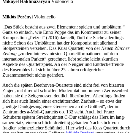
Mikayel Hakhnazaryan
Violoncello
Miklós Perényi
Violoncello
„Das Stück besteht aus zwei Elementen: spielen und umblättern.“
Ganz so einfach, wie Enno Poppe das im Kommentar zu seiner
Komposition „freizeit“ (2016) darstellt, läuft die Sache allerdings
nicht: Schon das Umblättern hat der Komponist mit allerhand
Stolpersteinen versehen. Das Kuss Quartett, von der
Neuen Zürcher
Zeitung
„zu den inter­essantesten Quartett­formationen auf dem
internationalen Parkett“ gerechnet, liebt solche leicht skurrilen
Aspekte des Quartettspiels. An der Neugier und Entdeckerfreude
des Ensembles hat sich in über 25 Jahren erfolgreicher
Zusammenarbeit nichts geändert.
Auch die späten Beethoven-Quartette sind nicht frei von bizarren
Zügen; mit ihrer oft schroffen Modernität und inneren Zerrissenheit
haben sie die Zeitgenossen deutlich überfordert. Allerdings finden
sich hier auch Inseln einer erschütternden Zartheit – so etwa der
„heilige Dankgesang eines Genesenen an die Gottheit“, der im
Zentrum des a-Moll-Quartetts op. 132 steht. Auch bei Franz
Schuberts spätem Streichquintett C-Dur schlägt das Herz im lang­
samen Satz, einem schlicht dreiteilig gebauten Nachtstück von
fragiler, schmerzlicher Schönheit. Hier wird das Kuss Quartett durch