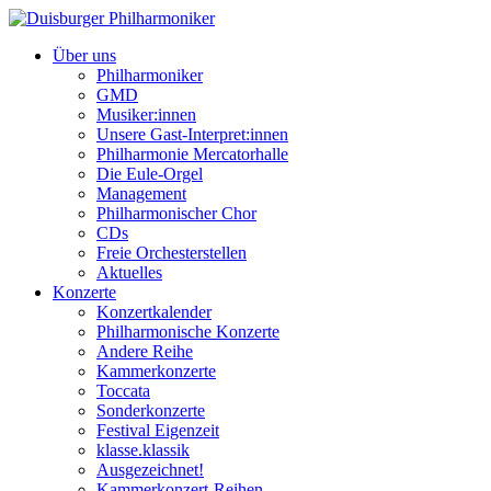
Über uns
Philharmoniker
GMD
Musiker:innen
Unsere Gast-Interpret:innen
Philharmonie Mercatorhalle
Die Eule-Orgel
Management
Philharmonischer Chor
CDs
Freie Orchesterstellen
Aktuelles
Konzerte
Konzertkalender
Philharmonische Konzerte
Andere Reihe
Kammerkonzerte
Toccata
Sonderkonzerte
Festival Eigenzeit
klasse.klassik
Ausgezeichnet!
Kammerkonzert-Reihen