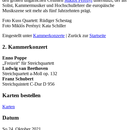
den großen ungarischen Cellisten
Miklós Perényi
unterstützt, der als
Solist, Kammer­musiker und Hochschullehrer die europäische
Musikszene seit mehr als fünf Jahrzehnten prägt.
Foto Kuss Quartett: Rüdiger Schestag
Foto Miklós Perényi: Kata Schiller
Eingestellt unter
Kammerkonzerte
| Zurück zur
Startseite
2. Kammerkonzert
Enno Poppe
„Freizeit“ für Streichquartett
Ludwig van Beethoven
Streichquartett a-Moll op. 132
Franz Schubert
Streichquintett C-Dur D 956
Karten bestellen
Karten
Datum
So 24. Oktober 2021