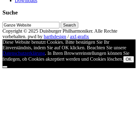
Downloads
Suche
Suche
nach
Copyright © 2025
Duisburger Philharmoniker
. Alle Rechte
vorbehalten.
pwd by
barthdesign
/
axf-grafix
Diese Website benutzt Cookies. Bitte bestätigen Sie Ihr
Einverständnis, indem Sie auf OK klicken. Beachten Sie unsere
Datenschutzerklärung
. In Ihren Browsereinstellungen können Sie
festlegen, ob Cookies akzeptiert werden und Cookies löschen.
OK