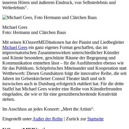
innerem Hören und äußerem Eindruck, von Selbst­erlebnis und
Welterlebnis“.
Michael Gees
Foto: Hermann und Clärchen Baus
Mit seinen KOnzertMEDitationen hat der Pianist und Liedbegleiter
Michael Gees
ein ganz eigenes Format geschaffen, das im
improvisatorischen Zusammen­wirken unterschiedlicher Künstler
und Künste besondere, geschützte Räume der Begegnung und
Kommunikation entstehen lässt – für die Ausführenden ebenso wie
für das Publikum. Schöpfe­risches Mit­einander und Kooperation statt
Wett­bewerb: Diesen Grundsätzen folgt die innovative Reihe, die seit
Jahren im Gelsen­kirchener Consol Theater läuft und sich
inzwischen auch in Duisburg erfolgreich eta­bliert hat. Für die dritte
Staffel hat Michael Gees wieder eine Reihe von Künstler­freunden
eingeladen, die wie er für eine grenzüberschreitende Kreativität
stehen.
Im Anschluss an jedes Konzert: „Meet the Artists“.
Eingestellt unter
Außer der Reihe
| Zurück zur
Startseite