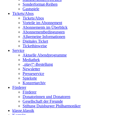
Sonderformat-Reihen
Gastspiele
Tickets/Abos
Tickets/Abos
Vorteile im Abonnement
Abonnements im Überblick
Abonnement­bedingungen
Allgemeine Informationen
Digitales Ticket
Ticket­hinweise
Service
Aktuelle Abendprogramme
Mediathek
„play!“-Bestellung
Newsletter
Presseservice
Spielorte
Konzertarchiv
Förderer
Förderer
Donatorinnen und Donatoren
Gesellschaft der Freunde
Stiftung Duisburger Philharmoniker
klasse.klassik