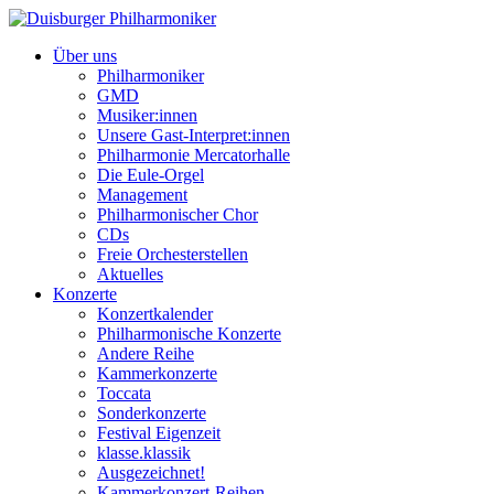
Über uns
Philharmoniker
GMD
Musiker:innen
Unsere Gast-Interpret:innen
Philharmonie Mercatorhalle
Die Eule-Orgel
Management
Philharmonischer Chor
CDs
Freie Orchesterstellen
Aktuelles
Konzerte
Konzertkalender
Philharmonische Konzerte
Andere Reihe
Kammerkonzerte
Toccata
Sonderkonzerte
Festival Eigenzeit
klasse.klassik
Ausgezeichnet!
Kammerkonzert-Reihen