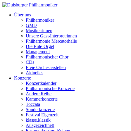
Über uns
Philharmoniker
GMD
Musiker:innen
Unsere Gast-Interpret:innen
Philharmonie Mercatorhalle
Die Eule-Orgel
Management
Philharmonischer Chor
CDs
Freie Orchesterstellen
Aktuelles
Konzerte
Konzertkalender
Philharmonische Konzerte
Andere Reihe
Kammerkonzerte
Toccata
Sonderkonzerte
Festival Eigenzeit
klasse.klassik
Ausgezeichnet!
Kammerkonzert-Reihen