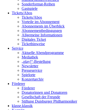
Sonderformat-Reihen
Gastspiele
Tickets/Abos
Tickets/Abos
Vorteile im Abonnement
Abonnements im Überblick
Abonnement­bedingungen
Allgemeine Informationen
Digitales Ticket
Ticket­hinweise
Service
Aktuelle Abendprogramme
Mediathek
„play!“-Bestellung
Newsletter
Presseservice
Spielorte
Konzertarchiv
Förderer
Förderer
Donatorinnen und Donatoren
Gesellschaft der Freunde
Stiftung Duisburger Philharmoniker
klasse.klassik