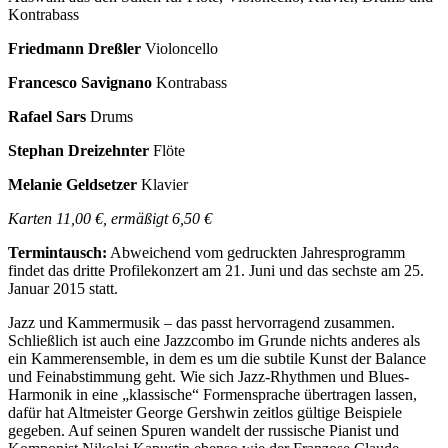
Kontrabass
Friedmann Dreßler
Violoncello
Francesco Savignano
Kontrabass
Rafael Sars
Drums
Stephan Dreizehnter
Flöte
Melanie Geldsetzer
Klavier
Karten 11,00 €, ermäßigt 6,50 €
Termintausch:
Abweichend vom gedruckten Jahresprogramm
findet das dritte Profilekonzert am 21. Juni und das sechste am 25.
Januar 2015 statt.
Jazz und Kammermusik – das passt hervorragend zusammen.
Schließlich ist auch eine Jazzcombo im Grunde nichts anderes als
ein Kammerensemble, in dem es um die subtile Kunst der Balance
und Fein­abstimmung geht. Wie sich Jazz-Rhythmen und Blues-
Harmonik in eine „klassische“ Formensprache über­tragen lassen,
dafür hat Altmeister George Gershwin zeitlos gültige Beispiele
gegeben. Auf seinen Spuren wandelt der russische Pianist und