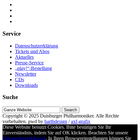
Service
Datenschutzerklärung
Tickets und Abos
Aktuelles
Presse-Service
„play!“-Bestellung
Newsletter
CDs
Downloads
Suche
Suche
nach
Copyright © 2025
Duisburger Philharmoniker
. Alle Rechte
vorbehalten.
pwd by
barthdesign
/
axf-grafix
Diese Website benutzt Cookies. Bitte bestätigen Sie Ihr
Einverständnis, indem Sie auf OK klicken. Beachten Sie unsere
Datenschutzerklärung
. In Ihren Browsereinstellungen können Sie