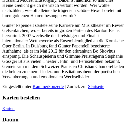
Russland Modest Mussorgsky. Dabei ist natürlich so manches
Heine-Gedicht gleich mehrfach vertont worden: Wer wollte
nachzählen, wie oft alleine die trügerisch schöne Hexe Lorelei mit
ihren goldenen Haaren besungen wurde?
Günter Papendell startete seine Karriere am Musiktheater im Revier
Gelsenkirchen, wo er bereits in großen Partien des Bariton-Fachs
hervortrat. 2007 wechselte der Preisträger und Finalist
internationaler Wettbewerbe als Ensemblemitglied an die Komische
Oper Berlin. In Duisburg fand Günter Papendell begeisterte
Aufnahme, als er im Mai 2012 für den erkrankten Bo Skovhus
einsprang. Die Schauspielerin und Grimme-Preisträgerin Stephanie
Gossger ist aus vielen Theater-, Film- und Fernsehrollen bekannt.
Gemeinsam mit dem Schweizer Pianisten Christian Chamorel laden
die beiden zu einem Lieder- und Rezitationsabend der poetischen
Verzauberungen und emotionalen Wechselbäder.
Eingestellt unter
Kammerkonzerte
| Zurück zur
Startseite
Karten bestellen
Karten
Datum