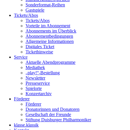
Sonderformat-Reihen
Gastspiele
Tickets/Abos
Tickets/Abos
Vorteile im Abonnement
Abonnements im Überblick
Abonnement­bedingungen
Allgemeine Informationen
Digitales Ticket
Ticket­hinweise
Service
Aktuelle Abendprogramme
Mediathek
„play!“-Bestellung
Newsletter
Presseservice
Spielorte
Konzertarchiv
Förderer
Förderer
Donatorinnen und Donatoren
Gesellschaft der Freunde
Stiftung Duisburger Philharmoniker
klasse.klassik