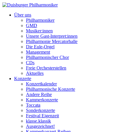
Über uns
Philharmoniker
GMD
Musiker:innen
Unsere Gast-Interpret:innen
Philharmonie Mercatorhalle
Die Eule-Orgel
Management
Philharmonischer Chor
CDs
Freie Orchesterstellen
Aktuelles
Konzerte
Konzertkalender
Philharmonische Konzerte
Andere Reihe
Kammerkonzerte
Toccata
Sonderkonzerte
Festival Eigenzeit
klasse.klassik
Ausgezeichnet!
Kammerkonzert-Reihen