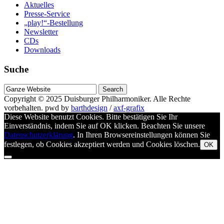
Aktuelles
Presse-Service
„play!“-Bestellung
Newsletter
CDs
Downloads
Suche
Suche
nach
Copyright © 2025
Duisburger Philharmoniker
. Alle Rechte
vorbehalten.
pwd by
barthdesign
/
axf-grafix
Diese Website benutzt Cookies. Bitte bestätigen Sie Ihr
Einverständnis, indem Sie auf OK klicken. Beachten Sie unsere
Datenschutzerklärung
. In Ihren Browsereinstellungen können Sie
festlegen, ob Cookies akzeptiert werden und Cookies löschen.
OK