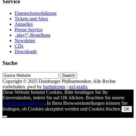
Service
Datenschutzerklärung
Tickets und Abos
Aktuelles
Presse-Service
„play!“-Bestellung
Newsletter
CDs
Downloads
Suche
Suche
nach
Copyright © 2025
Duisburger Philharmoniker
. Alle Rechte
vorbehalten.
pwd by
barthdesign
/
axf-grafix
Diese Website benutzt Cookies. Bitte bestätigen Sie Ihr
Einverständnis, indem Sie auf OK klicken. Beachten Sie unsere
Datenschutzerklärung
. In Ihren Browsereinstellungen können Sie
festlegen, ob Cookies akzeptiert werden und Cookies löschen.
OK