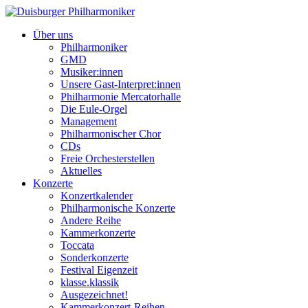
Über uns
Philharmoniker
GMD
Musiker:innen
Unsere Gast-Interpret:innen
Philharmonie Mercatorhalle
Die Eule-Orgel
Management
Philharmonischer Chor
CDs
Freie Orchesterstellen
Aktuelles
Konzerte
Konzertkalender
Philharmonische Konzerte
Andere Reihe
Kammerkonzerte
Toccata
Sonderkonzerte
Festival Eigenzeit
klasse.klassik
Ausgezeichnet!
Kammerkonzert-Reihen