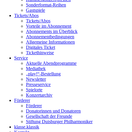
Sonderformat-Reihen
Gastspiele
Tickets/Abos
Tickets/Abos
Vorteile im Abonnement
Abonnements im Überblick
Abonnement­bedingungen
Allgemeine Informationen
Digitales Ticket
Ticket­hinweise
Service
Aktuelle Abendprogramme
Mediathek
„play!“-Bestellung
Newsletter
Presseservice
Spielorte
Konzertarchiv
Förderer
Förderer
Donatorinnen und Donatoren
Gesellschaft der Freunde
Stiftung Duisburger Philharmoniker
klasse.klassik