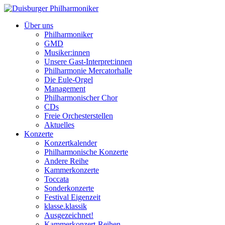
Über uns
Philharmoniker
GMD
Musiker:innen
Unsere Gast-Interpret:innen
Philharmonie Mercatorhalle
Die Eule-Orgel
Management
Philharmonischer Chor
CDs
Freie Orchesterstellen
Aktuelles
Konzerte
Konzertkalender
Philharmonische Konzerte
Andere Reihe
Kammerkonzerte
Toccata
Sonderkonzerte
Festival Eigenzeit
klasse.klassik
Ausgezeichnet!
Kammerkonzert-Reihen