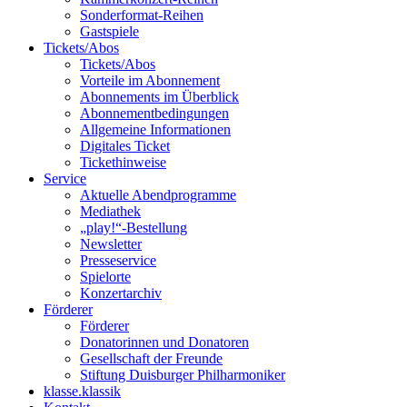
Sonderformat-Reihen
Gastspiele
Tickets/Abos
Tickets/Abos
Vorteile im Abonnement
Abonnements im Überblick
Abonnement­bedingungen
Allgemeine Informationen
Digitales Ticket
Ticket­hinweise
Service
Aktuelle Abendprogramme
Mediathek
„play!“-Bestellung
Newsletter
Presseservice
Spielorte
Konzertarchiv
Förderer
Förderer
Donatorinnen und Donatoren
Gesellschaft der Freunde
Stiftung Duisburger Philharmoniker
klasse.klassik