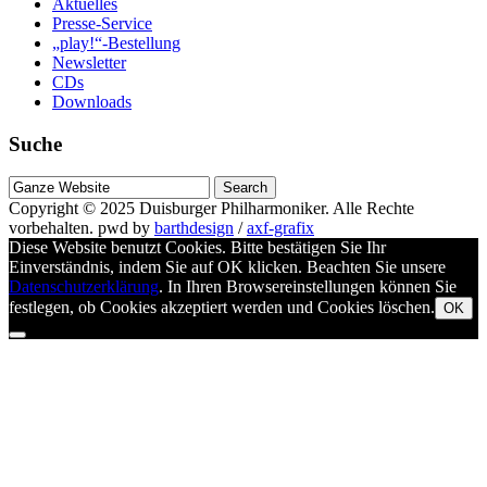
Aktuelles
Presse-Service
„play!“-Bestellung
Newsletter
CDs
Downloads
Suche
Suche
nach
Copyright © 2025
Duisburger Philharmoniker
. Alle Rechte
vorbehalten.
pwd by
barthdesign
/
axf-grafix
Diese Website benutzt Cookies. Bitte bestätigen Sie Ihr
Einverständnis, indem Sie auf OK klicken. Beachten Sie unsere
Datenschutzerklärung
. In Ihren Browsereinstellungen können Sie
festlegen, ob Cookies akzeptiert werden und Cookies löschen.
OK