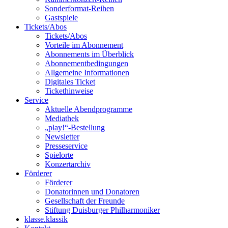
Sonderformat-Reihen
Gastspiele
Tickets/Abos
Tickets/Abos
Vorteile im Abonnement
Abonnements im Überblick
Abonnement­bedingungen
Allgemeine Informationen
Digitales Ticket
Ticket­hinweise
Service
Aktuelle Abendprogramme
Mediathek
„play!“-Bestellung
Newsletter
Presseservice
Spielorte
Konzertarchiv
Förderer
Förderer
Donatorinnen und Donatoren
Gesellschaft der Freunde
Stiftung Duisburger Philharmoniker
klasse.klassik