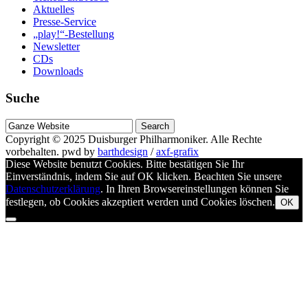
Aktuelles
Presse-Service
„play!“-Bestellung
Newsletter
CDs
Downloads
Suche
Suche
nach
Copyright © 2025
Duisburger Philharmoniker
. Alle Rechte
vorbehalten.
pwd by
barthdesign
/
axf-grafix
Diese Website benutzt Cookies. Bitte bestätigen Sie Ihr
Einverständnis, indem Sie auf OK klicken. Beachten Sie unsere
Datenschutzerklärung
. In Ihren Browsereinstellungen können Sie
festlegen, ob Cookies akzeptiert werden und Cookies löschen.
OK