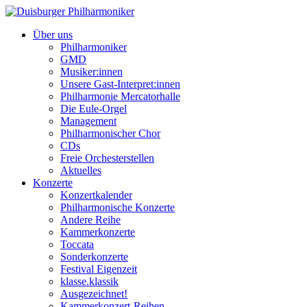
Über uns
Philharmoniker
GMD
Musiker:innen
Unsere Gast-Interpret:innen
Philharmonie Mercatorhalle
Die Eule-Orgel
Management
Philharmonischer Chor
CDs
Freie Orchesterstellen
Aktuelles
Konzerte
Konzertkalender
Philharmonische Konzerte
Andere Reihe
Kammerkonzerte
Toccata
Sonderkonzerte
Festival Eigenzeit
klasse.klassik
Ausgezeichnet!
Kammerkonzert-Reihen