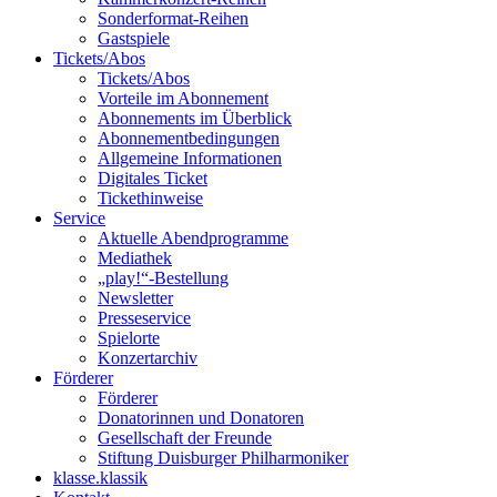
Sonderformat-Reihen
Gastspiele
Tickets/Abos
Tickets/Abos
Vorteile im Abonnement
Abonnements im Überblick
Abonnement­bedingungen
Allgemeine Informationen
Digitales Ticket
Ticket­hinweise
Service
Aktuelle Abendprogramme
Mediathek
„play!“-Bestellung
Newsletter
Presseservice
Spielorte
Konzertarchiv
Förderer
Förderer
Donatorinnen und Donatoren
Gesellschaft der Freunde
Stiftung Duisburger Philharmoniker
klasse.klassik