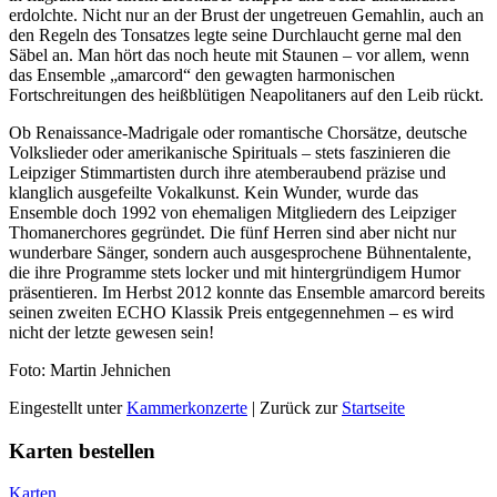
erdolchte. Nicht nur an der Brust der ungetreuen Gemahlin, auch an
den Regeln des Tonsatzes legte seine Durchlaucht gerne mal den
Säbel an. Man hört das noch heute mit Staunen – vor allem, wenn
das Ensemble „amarcord“ den ­gewagten harmonischen
Fortschreitungen des heißblütigen ­Neapolitaners auf den Leib rückt.
Ob Renaissance-Madrigale oder romantische Chorsätze, deutsche
Volkslieder oder amerikanische Spirituals – stets faszinieren die
Leipziger Stimmartisten durch ihre atemberaubend präzise und
klanglich ausgefeilte Vokalkunst. Kein Wunder, wurde das
Ensemble doch 1992 von ehemaligen Mitgliedern des Leipziger
Thomanerchores gegründet. Die fünf Herren sind aber nicht nur
wunderbare Sänger, sondern auch ausgesprochene Bühnen­talente,
die ihre Programme stets locker und mit hintergründigem Humor
präsentieren. Im Herbst 2012 konnte das Ensemble amarcord bereits
seinen zweiten ECHO Klassik Preis entgegennehmen – es wird
nicht der letzte gewesen sein!
Foto: Martin Jehnichen
Eingestellt unter
Kammerkonzerte
| Zurück zur
Startseite
Karten bestellen
Karten