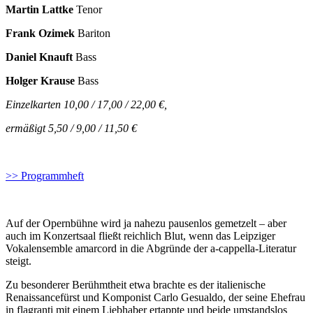
Martin Lattke
Tenor
Frank Ozimek
Bariton
Daniel Knauft
Bass
Holger Krause
Bass
Einzelkarten 10,00 / 17,00 / 22,00 €,
ermäßigt 5,50 / 9,00 / 11,50 €
>> Programmheft
Auf der Opernbühne wird ja nahezu pausenlos gemetzelt – aber
auch im Konzertsaal fließt reichlich Blut, wenn das Leipziger
Vokalensemble amarcord in die Abgründe der a-cappella-Literatur
steigt.
Zu besonderer Berühmtheit etwa brachte es der italienische
Renaissancefürst und Komponist Carlo ­Gesualdo, der seine Ehefrau
in flagranti mit einem Liebhaber ertappte und beide umstandslos