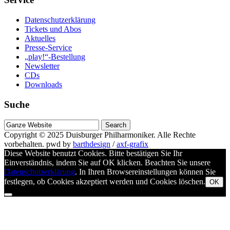
Datenschutzerklärung
Tickets und Abos
Aktuelles
Presse-Service
„play!“-Bestellung
Newsletter
CDs
Downloads
Suche
Suche
nach
Copyright © 2025
Duisburger Philharmoniker
. Alle Rechte
vorbehalten.
pwd by
barthdesign
/
axf-grafix
Diese Website benutzt Cookies. Bitte bestätigen Sie Ihr
Einverständnis, indem Sie auf OK klicken. Beachten Sie unsere
Datenschutzerklärung
. In Ihren Browsereinstellungen können Sie
festlegen, ob Cookies akzeptiert werden und Cookies löschen.
OK