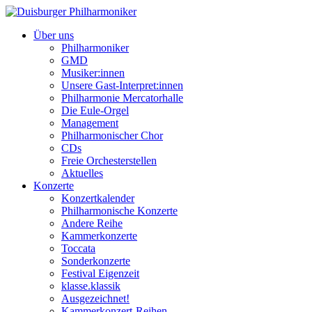
Über uns
Philharmoniker
GMD
Musiker:innen
Unsere Gast-Interpret:innen
Philharmonie Mercatorhalle
Die Eule-Orgel
Management
Philharmonischer Chor
CDs
Freie Orchesterstellen
Aktuelles
Konzerte
Konzertkalender
Philharmonische Konzerte
Andere Reihe
Kammerkonzerte
Toccata
Sonderkonzerte
Festival Eigenzeit
klasse.klassik
Ausgezeichnet!
Kammerkonzert-Reihen