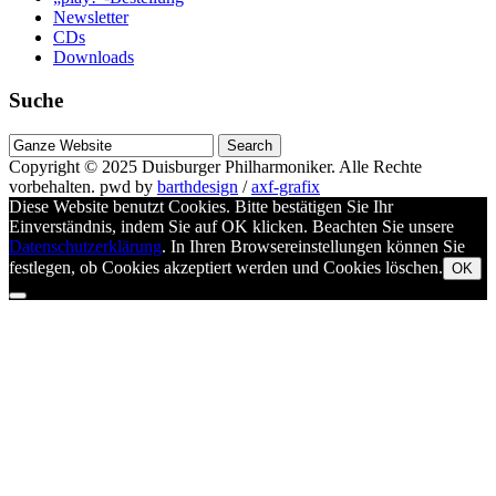
Newsletter
CDs
Downloads
Suche
Suche
nach
Copyright © 2025
Duisburger Philharmoniker
. Alle Rechte
vorbehalten.
pwd by
barthdesign
/
axf-grafix
Diese Website benutzt Cookies. Bitte bestätigen Sie Ihr
Einverständnis, indem Sie auf OK klicken. Beachten Sie unsere
Datenschutzerklärung
. In Ihren Browsereinstellungen können Sie
festlegen, ob Cookies akzeptiert werden und Cookies löschen.
OK