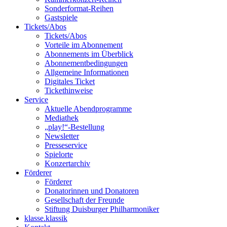
Sonderformat-Reihen
Gastspiele
Tickets/Abos
Tickets/Abos
Vorteile im Abonnement
Abonnements im Überblick
Abonnement­bedingungen
Allgemeine Informationen
Digitales Ticket
Ticket­hinweise
Service
Aktuelle Abendprogramme
Mediathek
„play!“-Bestellung
Newsletter
Presseservice
Spielorte
Konzertarchiv
Förderer
Förderer
Donatorinnen und Donatoren
Gesellschaft der Freunde
Stiftung Duisburger Philharmoniker
klasse.klassik