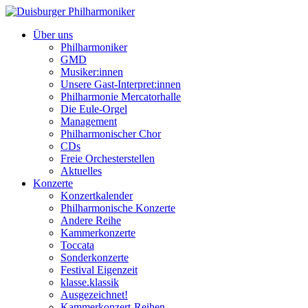
Über uns
Philharmoniker
GMD
Musiker:innen
Unsere Gast-Interpret:innen
Philharmonie Mercatorhalle
Die Eule-Orgel
Management
Philharmonischer Chor
CDs
Freie Orchesterstellen
Aktuelles
Konzerte
Konzertkalender
Philharmonische Konzerte
Andere Reihe
Kammerkonzerte
Toccata
Sonderkonzerte
Festival Eigenzeit
klasse.klassik
Ausgezeichnet!
Kammerkonzert-Reihen