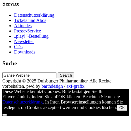
Service
Datenschutzerklärung
Tickets und Abos
Aktuelles
Presse-Service
„play!“-Bestellung
Newsletter
CDs
Downloads
Suche
Suche
nach
Copyright © 2025
Duisburger Philharmoniker
. Alle Rechte
vorbehalten.
pwd by
barthdesign
/
axf-grafix
Diese Website benutzt Cookies. Bitte bestätigen Sie Ihr
Einverständnis, indem Sie auf OK klicken. Beachten Sie unsere
Datenschutzerklärung
. In Ihren Browsereinstellungen können Sie
festlegen, ob Cookies akzeptiert werden und Cookies löschen.
OK