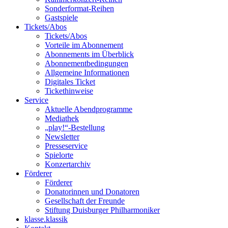
Sonderformat-Reihen
Gastspiele
Tickets/Abos
Tickets/Abos
Vorteile im Abonnement
Abonnements im Überblick
Abonnement­bedingungen
Allgemeine Informationen
Digitales Ticket
Ticket­hinweise
Service
Aktuelle Abendprogramme
Mediathek
„play!“-Bestellung
Newsletter
Presseservice
Spielorte
Konzertarchiv
Förderer
Förderer
Donatorinnen und Donatoren
Gesellschaft der Freunde
Stiftung Duisburger Philharmoniker
klasse.klassik