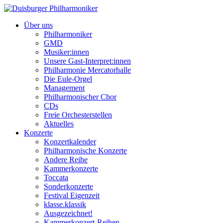
Über uns
Philharmoniker
GMD
Musiker:innen
Unsere Gast-Interpret:innen
Philharmonie Mercatorhalle
Die Eule-Orgel
Management
Philharmonischer Chor
CDs
Freie Orchesterstellen
Aktuelles
Konzerte
Konzertkalender
Philharmonische Konzerte
Andere Reihe
Kammerkonzerte
Toccata
Sonderkonzerte
Festival Eigenzeit
klasse.klassik
Ausgezeichnet!
Kammerkonzert-Reihen