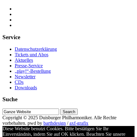
Service
Datenschutzerklärung
Tickets und Abos
Aktuelles
Presse-Service
„play!“-Bestellung
Newsletter
CDs
Downloads
Suche
Suche
nach
Copyright © 2025
Duisburger Philharmoniker
. Alle Rechte
vorbehalten.
pwd by
barthdesign
/
axf-grafix
Diese Website benutzt Cookies. Bitte bestätigen Sie Ihr
Einverständnis, indem Sie auf OK klicken. Beachten Sie unsere