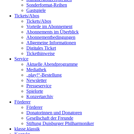
Sonderformat-Reihen
Gastspiele
Tickets/Abos
Tickets/Abos
Vorteile im Abonnement
Abonnements im Überblick
Abonnement­bedingungen
Allgemeine Informationen
Digitales Ticket
Ticket­hinweise
Service
Aktuelle Abendprogramme
Mediathek
„play!“-Bestellung
Newsletter
Presseservice
Spielorte
Konzertarchiv
Förderer
Förderer
Donatorinnen und Donatoren
Gesellschaft der Freunde
Stiftung Duisburger Philharmoniker
klasse.klassik