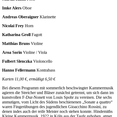
Imke Alers
Oboe
Andreas Oberaigner
Klarinette
Nicolai Frey
Horn
Katharina Groll
Fagott
Matthias Bruns
Violine
Aroa Sorin
Violine / Viola
Fulbert Slenczka
Violoncello
Hanno Fellermann
Kontrabass
Karten 11,00 €, ermäßigt 6,50 €
Bei diesem Programm mit sommerlich beschwingter Kammermusik
agieren die Streicher und Bläser zunächst getrennt, um sich dann im
kunstvollen F-Dur-Nonett von Louis Spohr zu vereinen. Die sechs
anmutigen, vom Licht des Südens beschienenen „Sonate a quattro“
waren Fingerübungen des jugendlichen Gioacchino Rossini, zu
denen indes auch der reife Meister noch stehen konnte. Hindemiths
Kleine Kammermusik, 1922 in Köln aus der Taufe gehoben, atmet