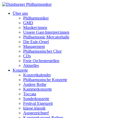
Über uns
Philharmoniker
GMD
Musiker:innen
Unsere Gast-Interpret:innen
Philharmonie Mercatorhalle
Die Eule-Orgel
Management
Philharmonischer Chor
CDs
Freie Orchesterstellen
Aktuelles
Konzerte
Konzertkalender
Philharmonische Konzerte
Andere Reihe
Kammerkonzerte
Toccata
Sonderkonzerte
Festival Eigenzeit
klasse.klassik
Ausgezeichnet!
Kammerkonzert-Reihen