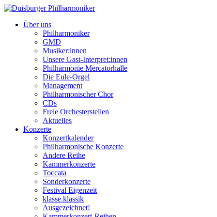
Über uns
Philharmoniker
GMD
Musiker:innen
Unsere Gast-Interpret:innen
Philharmonie Mercatorhalle
Die Eule-Orgel
Management
Philharmonischer Chor
CDs
Freie Orchesterstellen
Aktuelles
Konzerte
Konzertkalender
Philharmonische Konzerte
Andere Reihe
Kammerkonzerte
Toccata
Sonderkonzerte
Festival Eigenzeit
klasse.klassik
Ausgezeichnet!
Kammerkonzert-Reihen