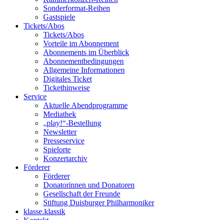
Sonderformat-Reihen
Gastspiele
Tickets/Abos
Tickets/Abos
Vorteile im Abonnement
Abonnements im Überblick
Abonnement­bedingungen
Allgemeine Informationen
Digitales Ticket
Ticket­hinweise
Service
Aktuelle Abendprogramme
Mediathek
„play!“-Bestellung
Newsletter
Presseservice
Spielorte
Konzertarchiv
Förderer
Förderer
Donatorinnen und Donatoren
Gesellschaft der Freunde
Stiftung Duisburger Philharmoniker
klasse.klassik