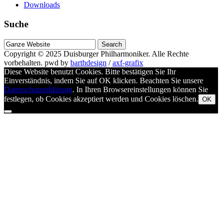
Downloads
Suche
Suche
nach
Copyright © 2025
Duisburger Philharmoniker
. Alle Rechte
vorbehalten.
pwd by
barthdesign
/
axf-grafix
Diese Website benutzt Cookies. Bitte bestätigen Sie Ihr
Einverständnis, indem Sie auf OK klicken. Beachten Sie unsere
Datenschutzerklärung
. In Ihren Browsereinstellungen können Sie
festlegen, ob Cookies akzeptiert werden und Cookies löschen.
OK