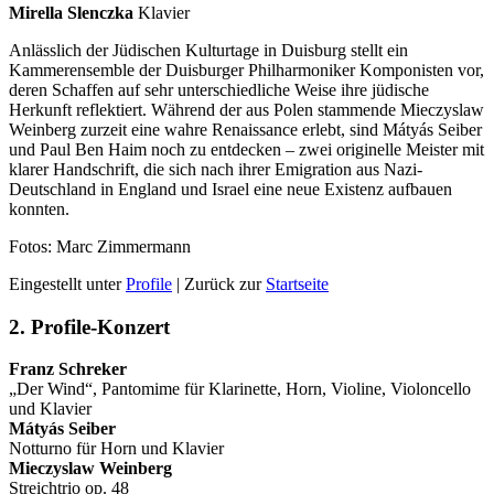
Mirella Slenczka
Klavier
Anlässlich der Jüdischen Kulturtage in Duisburg stellt ein
Kammerensemble der Duisburger Philharmoniker Komponisten vor,
deren Schaffen auf sehr unterschiedliche Weise ihre jüdische
Herkunft reflektiert. Während der aus Polen stammende Mieczyslaw
Weinberg zurzeit eine wahre Renaissance erlebt, sind Mátyás Seiber
und Paul Ben Haim noch zu entdecken – zwei originelle Meister mit
klarer Handschrift, die sich nach ihrer Emigration aus Nazi-
Deutschland in England und Israel eine neue Existenz aufbauen
konnten.
Fotos: Marc Zimmermann
Eingestellt unter
Profile
| Zurück zur
Startseite
2. Profile-Konzert
Franz Schreker
„Der Wind“, Pantomime für Klarinette, Horn, Violine, Violoncello
und Klavier
Mátyás Seiber
Notturno für Horn und Klavier
Mieczyslaw Weinberg
Streichtrio op. 48