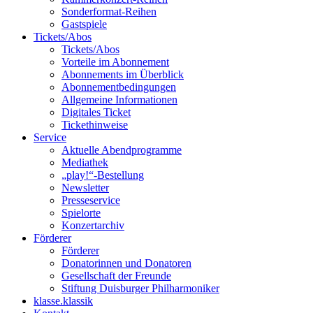
Sonderformat-Reihen
Gastspiele
Tickets/Abos
Tickets/Abos
Vorteile im Abonnement
Abonnements im Überblick
Abonnement­bedingungen
Allgemeine Informationen
Digitales Ticket
Ticket­hinweise
Service
Aktuelle Abendprogramme
Mediathek
„play!“-Bestellung
Newsletter
Presseservice
Spielorte
Konzertarchiv
Förderer
Förderer
Donatorinnen und Donatoren
Gesellschaft der Freunde
Stiftung Duisburger Philharmoniker
klasse.klassik