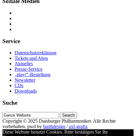
Soziale Medien
Service
Datenschutzerklärung
Tickets und Abos
Aktuelles
Presse-Service
„play!“-Bestellung
Newsletter
CDs
Downloads
Suche
Suche
nach
Copyright © 2025
Duisburger Philharmoniker
. Alle Rechte
vorbehalten.
pwd by
barthdesign
/
axf-grafix
Diese Website benutzt Cookies. Bitte bestätigen Sie Ihr