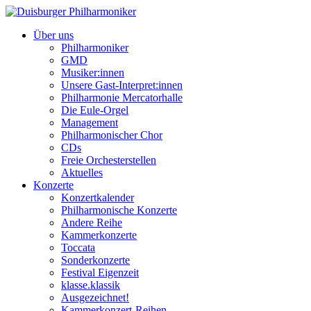
Über uns
Philharmoniker
GMD
Musiker:innen
Unsere Gast-Interpret:innen
Philharmonie Mercatorhalle
Die Eule-Orgel
Management
Philharmonischer Chor
CDs
Freie Orchesterstellen
Aktuelles
Konzerte
Konzertkalender
Philharmonische Konzerte
Andere Reihe
Kammerkonzerte
Toccata
Sonderkonzerte
Festival Eigenzeit
klasse.klassik
Ausgezeichnet!
Kammerkonzert-Reihen