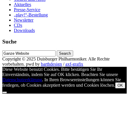
Aktuelles
Presse-Service
„play!“-Bestellung
Newsletter
CDs
Downloads
Suche
Suche
nach
Copyright © 2025
Duisburger Philharmoniker
. Alle Rechte
vorbehalten.
pwd by
barthdesign
/
axf-grafix
Diese Website benutzt Cookies. Bitte bestätigen Sie Ihr
Einverständnis, indem Sie auf OK klicken. Beachten Sie unsere
Datenschutzerklärung
. In Ihren Browsereinstellungen können Sie
festlegen, ob Cookies akzeptiert werden und Cookies löschen.
OK