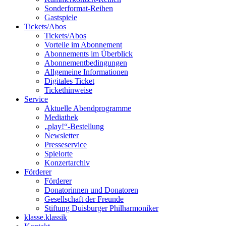
Sonderformat-Reihen
Gastspiele
Tickets/Abos
Tickets/Abos
Vorteile im Abonnement
Abonnements im Überblick
Abonnement­bedingungen
Allgemeine Informationen
Digitales Ticket
Ticket­hinweise
Service
Aktuelle Abendprogramme
Mediathek
„play!“-Bestellung
Newsletter
Presseservice
Spielorte
Konzertarchiv
Förderer
Förderer
Donatorinnen und Donatoren
Gesellschaft der Freunde
Stiftung Duisburger Philharmoniker
klasse.klassik