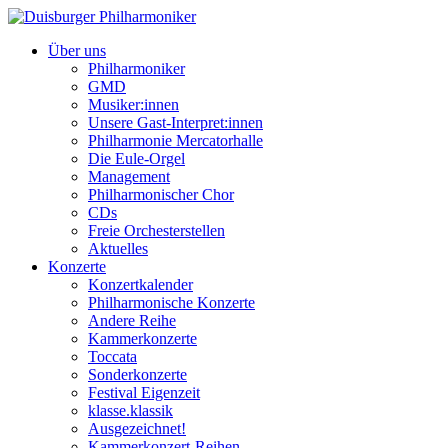
Über uns
Philharmoniker
GMD
Musiker:innen
Unsere Gast-Interpret:innen
Philharmonie Mercatorhalle
Die Eule-Orgel
Management
Philharmonischer Chor
CDs
Freie Orchesterstellen
Aktuelles
Konzerte
Konzertkalender
Philharmonische Konzerte
Andere Reihe
Kammerkonzerte
Toccata
Sonderkonzerte
Festival Eigenzeit
klasse.klassik
Ausgezeichnet!
Kammerkonzert-Reihen