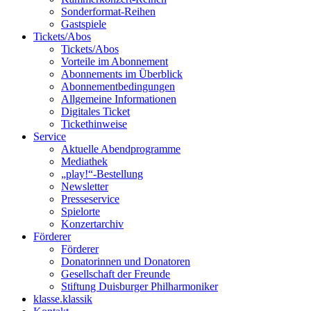
Sonderformat-Reihen
Gastspiele
Tickets/Abos
Tickets/Abos
Vorteile im Abonnement
Abonnements im Überblick
Abonnement­bedingungen
Allgemeine Informationen
Digitales Ticket
Ticket­hinweise
Service
Aktuelle Abendprogramme
Mediathek
„play!“-Bestellung
Newsletter
Presseservice
Spielorte
Konzertarchiv
Förderer
Förderer
Donatorinnen und Donatoren
Gesellschaft der Freunde
Stiftung Duisburger Philharmoniker
klasse.klassik