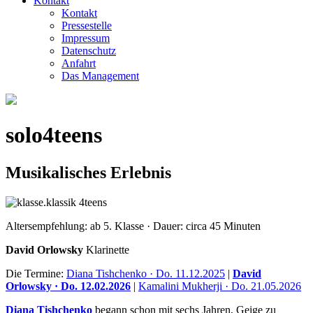
Kontakt
Kontakt
Pressestelle
Impressum
Datenschutz
Anfahrt
Das Management
solo4teens
Musikalisches Erlebnis
Altersempfehlung: ab 5. Klasse · Dauer: circa 45 Minuten
David Orlowsky
Klarinette
Die Termine:
Diana Tishchenko · Do. 11.12.2025
|
David
Orlowsky · Do. 12.02.2026
|
Kamalini Mukherji · Do. 21.05.2026
Diana Tishchenko
begann schon mit sechs Jahren, Geige zu