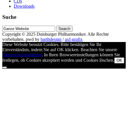
CDs
Downloads
Suche
Suche
nach
Copyright © 2025
Duisburger Philharmoniker
. Alle Rechte
vorbehalten.
pwd by
barthdesign
/
axf-grafix
Diese Website benutzt Cookies. Bitte bestätigen Sie Ihr
Einverständnis, indem Sie auf OK klicken. Beachten Sie unsere
Datenschutzerklärung
. In Ihren Browsereinstellungen können Sie
festlegen, ob Cookies akzeptiert werden und Cookies löschen.
OK