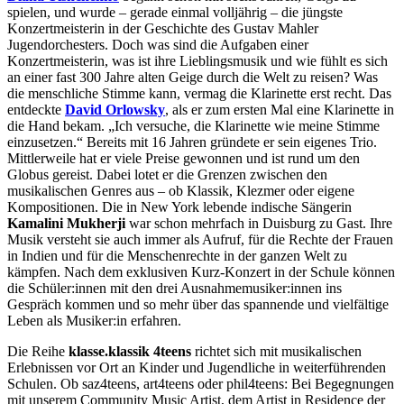
spielen, und wurde – gerade einmal volljährig – die jüngste
Konzertmeisterin in der Geschichte des Gustav Mahler
Jugendorchesters. Doch was sind die Aufgaben einer
Konzertmeisterin, was ist ihre Lieblingsmusik und wie fühlt es sich
an einer fast 300 Jahre alten Geige durch die Welt zu reisen? Was
die menschliche Stimme kann, vermag die Klarinette erst recht. Das
entdeckte
David Orlowsky
, als er zum ersten Mal eine Klarinette in
die Hand bekam. „Ich versuche, die Klarinette wie meine Stimme
einzusetzen.“ Bereits mit 16 Jahren gründete er sein eigenes Trio.
Mittlerweile hat er viele Preise gewonnen und ist rund um den
Globus gereist. Dabei lotet er die Grenzen zwischen den
musikalischen Genres aus – ob Klassik, Klezmer oder eigene
Kompositionen. Die in New York lebende indische Sängerin
Kamalini Mukherji
war schon mehrfach in Duisburg zu Gast. Ihre
Musik versteht sie auch immer als Aufruf, für die Rechte der Frauen
in Indien und für die Menschenrechte in der ganzen Welt zu
kämpfen. Nach dem exklusiven Kurz-Konzert in der Schule können
die Schüler:innen mit den drei Ausnahmemusiker:innen ins
Gespräch kommen und so mehr über das spannende und vielfältige
Leben als Musiker:in erfahren.
Die Reihe
klasse.klassik 4teens
richtet sich mit musikalischen
Erlebnissen vor Ort an Kinder und Jugendliche in weiterführenden
Schulen. Ob saz4teens, art4teens oder phil4teens: Bei Begegnungen
mit unserem Community Music Artist, dem Artist in Residence der