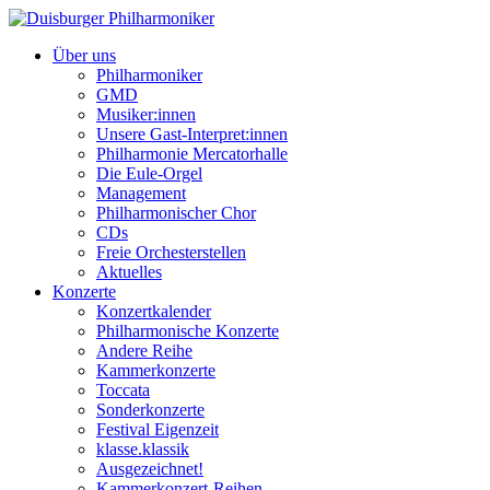
Über uns
Philharmoniker
GMD
Musiker:innen
Unsere Gast-Interpret:innen
Philharmonie Mercatorhalle
Die Eule-Orgel
Management
Philharmonischer Chor
CDs
Freie Orchesterstellen
Aktuelles
Konzerte
Konzertkalender
Philharmonische Konzerte
Andere Reihe
Kammerkonzerte
Toccata
Sonderkonzerte
Festival Eigenzeit
klasse.klassik
Ausgezeichnet!
Kammerkonzert-Reihen