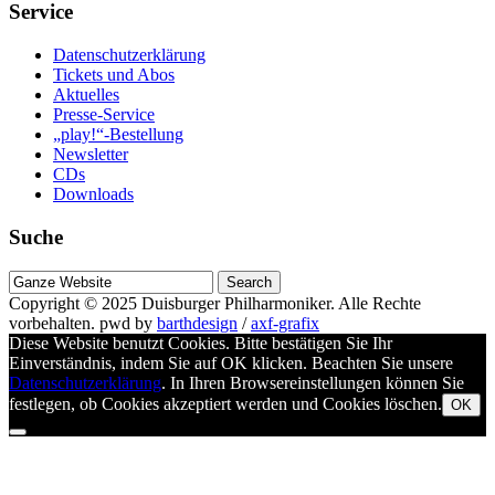
Service
Datenschutzerklärung
Tickets und Abos
Aktuelles
Presse-Service
„play!“-Bestellung
Newsletter
CDs
Downloads
Suche
Suche
nach
Copyright © 2025
Duisburger Philharmoniker
. Alle Rechte
vorbehalten.
pwd by
barthdesign
/
axf-grafix
Diese Website benutzt Cookies. Bitte bestätigen Sie Ihr
Einverständnis, indem Sie auf OK klicken. Beachten Sie unsere
Datenschutzerklärung
. In Ihren Browsereinstellungen können Sie
festlegen, ob Cookies akzeptiert werden und Cookies löschen.
OK