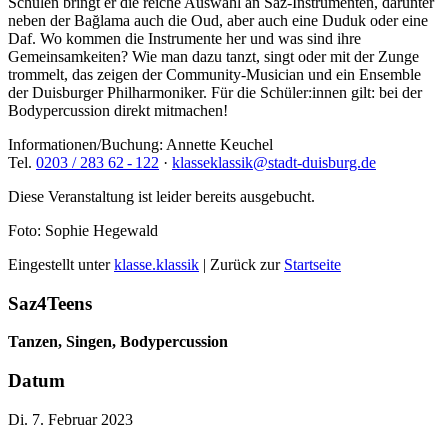
Schulen bringt er die reiche Auswahl an Saz-Instrumenten, darunter
neben der Bağlama auch die Oud, aber auch eine Duduk oder eine
Daf. Wo kommen die Instrumente her und was sind ihre
Gemeinsam­keiten? Wie man dazu tanzt, singt oder mit der Zunge
trommelt, das zeigen der Community-Musician und ein Ensemble
der Duisburger Philharmoniker. Für die Schüler:innen gilt: bei der
Bodypercussion direkt mitmachen!
Informationen/Buchung: Annette Keuchel
Tel.
0203 / 283 62 - 122
·
klasseklassik@stadt-duisburg.de
Diese Veranstaltung ist leider bereits
ausgebucht
.
Foto: Sophie Hegewald
Eingestellt unter
klasse.klassik
| Zurück zur
Startseite
Saz4Teens
Tanzen, Singen, Bodypercussion
Datum
Di. 7. Februar 2023