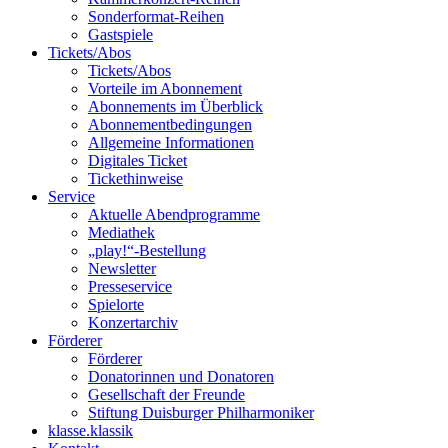
Sonderformat-Reihen
Gastspiele
Tickets/Abos
Tickets/Abos
Vorteile im Abonnement
Abonnements im Überblick
Abonnement­bedingungen
Allgemeine Informationen
Digitales Ticket
Ticket­hinweise
Service
Aktuelle Abendprogramme
Mediathek
„play!“-Bestellung
Newsletter
Presseservice
Spielorte
Konzertarchiv
Förderer
Förderer
Donatorinnen und Donatoren
Gesellschaft der Freunde
Stiftung Duisburger Philharmoniker
klasse.klassik