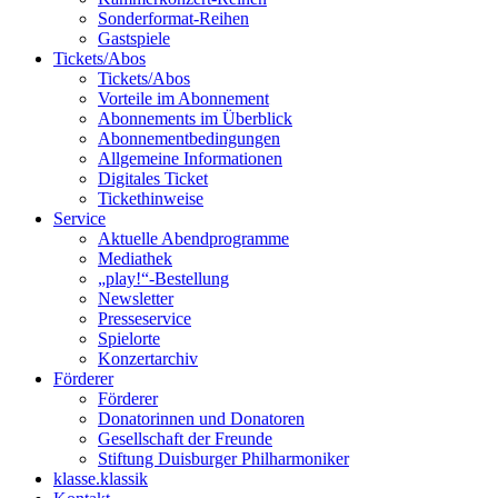
Sonderformat-Reihen
Gastspiele
Tickets/Abos
Tickets/Abos
Vorteile im Abonnement
Abonnements im Überblick
Abonnement­bedingungen
Allgemeine Informationen
Digitales Ticket
Ticket­hinweise
Service
Aktuelle Abendprogramme
Mediathek
„play!“-Bestellung
Newsletter
Presseservice
Spielorte
Konzertarchiv
Förderer
Förderer
Donatorinnen und Donatoren
Gesellschaft der Freunde
Stiftung Duisburger Philharmoniker
klasse.klassik