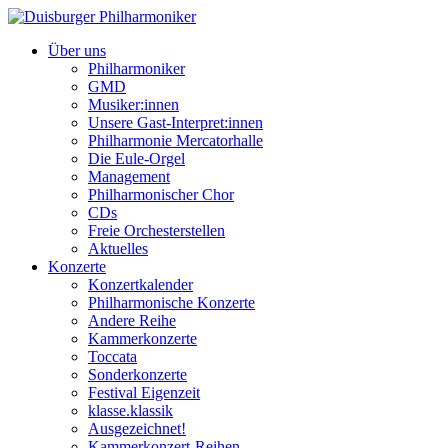
Über uns
Philharmoniker
GMD
Musiker:innen
Unsere Gast-Interpret:innen
Philharmonie Mercatorhalle
Die Eule-Orgel
Management
Philharmonischer Chor
CDs
Freie Orchesterstellen
Aktuelles
Konzerte
Konzertkalender
Philharmonische Konzerte
Andere Reihe
Kammerkonzerte
Toccata
Sonderkonzerte
Festival Eigenzeit
klasse.klassik
Ausgezeichnet!
Kammerkonzert-Reihen