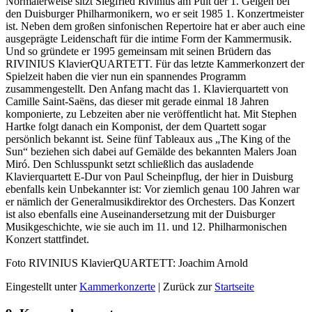
Normalerweise sitzt Siegfried Rivinius am Pult der 1. Geigen bei
den Duisburger Philharmonikern, wo er seit 1985 1. Konzertmeister
ist. Neben dem großen sinfonischen Repertoire hat er aber auch eine
ausgeprägte Leidenschaft für die intime Form der Kammermusik.
Und so gründete er 1995 gemeinsam mit seinen Brüdern das
RIVINIUS KlavierQUARTETT. Für das letzte Kammerkonzert der
Spielzeit haben die vier nun ein spannendes Programm
zusammengestellt. Den Anfang macht das 1. Klavierquartett von
Camille Saint-Saëns, das dieser mit gerade einmal 18 Jahren
komponierte, zu Lebzeiten aber nie veröffentlicht hat. Mit Stephen
Hartke folgt danach ein Komponist, der dem Quartett sogar
persönlich bekannt ist. Seine fünf Tableaux aus „The King of the
Sun“ beziehen sich dabei auf Gemälde des bekannten Malers Joan
Miró. Den Schlusspunkt setzt schließlich das ausladende
Klavierquartett E-Dur von Paul Scheinpflug, der hier in Duisburg
ebenfalls kein Unbekannter ist: Vor ziemlich genau 100 Jahren war
er nämlich der Generalmusikdirektor des Orchesters. Das Konzert
ist also ebenfalls eine Auseinandersetzung mit der Duisburger
Musikgeschichte, wie sie auch im 11. und 12. Philharmonischen
Konzert stattfindet.
Foto RIVINIUS KlavierQUARTETT: Joachim Arnold
Eingestellt unter
Kammerkonzerte
| Zurück zur
Startseite