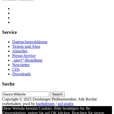
Service
Datenschutzerklärung
Tickets und Abos
Aktuelles
Presse-Service
„play!“-Bestellung
Newsletter
CDs
Downloads
Suche
Suche
nach
Copyright © 2025
Duisburger Philharmoniker
. Alle Rechte
vorbehalten.
pwd by
barthdesign
/
axf-grafix
Diese Website benutzt Cookies. Bitte bestätigen Sie Ihr
Einverständnis, indem Sie auf OK klicken. Beachten Sie unsere