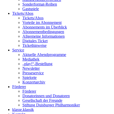
Sonderformat-Reihen
Gastspiele
Tickets/Abos
Tickets/Abos
Vorteile im Abonnement
Abonnements im Überblick
Abonnement­bedingungen
Allgemeine Informationen
Digitales Ticket
Ticket­hinweise
Service
Aktuelle Abendprogramme
Mediathek
„play!“-Bestellung
Newsletter
Presseservice
Spielorte
Konzertarchiv
Förderer
Förderer
Donatorinnen und Donatoren
Gesellschaft der Freunde
Stiftung Duisburger Philharmoniker
klasse.klassik