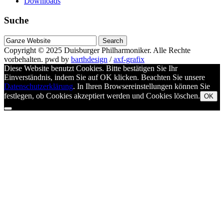
Downloads
Suche
Suche
nach
Copyright © 2025
Duisburger Philharmoniker
. Alle Rechte
vorbehalten.
pwd by
barthdesign
/
axf-grafix
Diese Website benutzt Cookies. Bitte bestätigen Sie Ihr
Einverständnis, indem Sie auf OK klicken. Beachten Sie unsere
Datenschutzerklärung
. In Ihren Browsereinstellungen können Sie
festlegen, ob Cookies akzeptiert werden und Cookies löschen.
OK