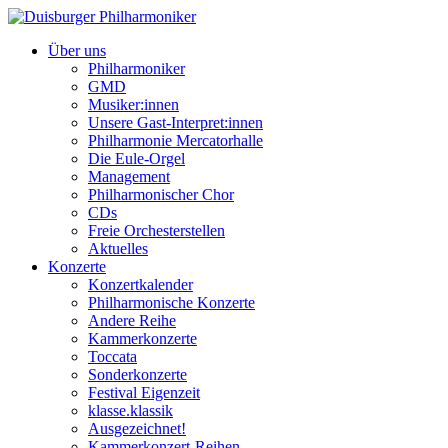
Über uns
Philharmoniker
GMD
Musiker:innen
Unsere Gast-Interpret:innen
Philharmonie Mercatorhalle
Die Eule-Orgel
Management
Philharmonischer Chor
CDs
Freie Orchesterstellen
Aktuelles
Konzerte
Konzertkalender
Philharmonische Konzerte
Andere Reihe
Kammerkonzerte
Toccata
Sonderkonzerte
Festival Eigenzeit
klasse.klassik
Ausgezeichnet!
Kammerkonzert-Reihen