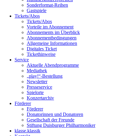
Sonderformat-Reihen
Gastspiele
Tickets/Abos
Tickets/Abos
Vorteile im Abonnement
Abonnements im Überblick
Abonnement­bedingungen
Allgemeine Informationen
Digitales Ticket
Ticket­hinweise
Service
Aktuelle Abendprogramme
Mediathek
„play!“-Bestellung
Newsletter
Presseservice
Spielorte
Konzertarchiv
Förderer
Förderer
Donatorinnen und Donatoren
Gesellschaft der Freunde
Stiftung Duisburger Philharmoniker
klasse.klassik