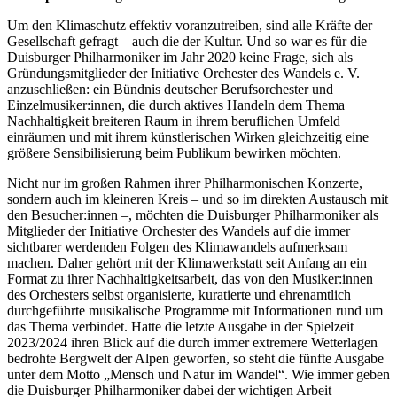
Um den Klimaschutz effektiv voranzutreiben, sind alle Kräfte der
Gesellschaft gefragt – auch die der Kultur. Und so war es für die
Duisburger Philharmoniker im Jahr 2020 keine Frage, sich als
Gründungsmitglieder der Initiative Orchester des Wandels e. V.
anzuschließen: ein Bündnis deutscher Berufsorchester und
Einzelmusiker:innen, die durch aktives Handeln dem Thema
Nachhaltigkeit breiteren Raum in ihrem beruflichen Umfeld
einräumen und mit ihrem künstlerischen Wirken gleichzeitig eine
größere Sensibilisierung beim Publikum bewirken möchten.
Nicht nur im großen Rahmen ihrer Philharmonischen Konzerte,
sondern auch im kleineren Kreis – und so im direkten Austausch mit
den Besucher:innen –, möchten die Duisburger Philharmoniker als
Mitglieder der Initiative Orchester des Wandels auf die immer
sichtbarer werdenden Folgen des Klimawandels aufmerksam
machen. Daher gehört mit der Klimawerkstatt seit Anfang an ein
Format zu ihrer Nachhaltigkeitsarbeit, das von den Musiker:innen
des Orchesters selbst organisierte, kuratierte und ehrenamtlich
durchgeführte musikalische Programme mit Informationen rund um
das Thema verbindet. Hatte die letzte Ausgabe in der Spielzeit
2023/2024 ihren Blick auf die durch immer extremere Wetterlagen
bedrohte Bergwelt der Alpen geworfen, so steht die fünfte Ausgabe
unter dem Motto „Mensch und Natur im Wandel“. Wie immer geben
die Duisburger Philharmoniker dabei der wichtigen Arbeit