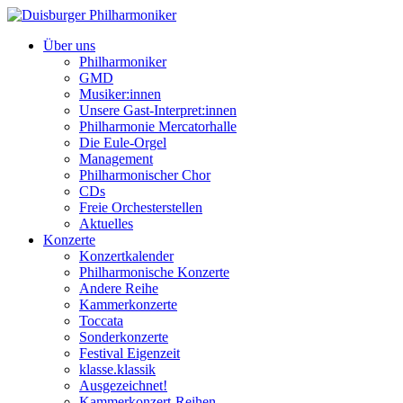
Über uns
Philharmoniker
GMD
Musiker:innen
Unsere Gast-Interpret:innen
Philharmonie Mercatorhalle
Die Eule-Orgel
Management
Philharmonischer Chor
CDs
Freie Orchesterstellen
Aktuelles
Konzerte
Konzertkalender
Philharmonische Konzerte
Andere Reihe
Kammerkonzerte
Toccata
Sonderkonzerte
Festival Eigenzeit
klasse.klassik
Ausgezeichnet!
Kammerkonzert-Reihen