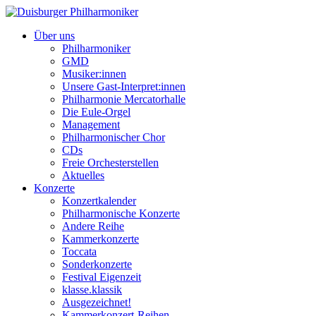
Über uns
Philharmoniker
GMD
Musiker:innen
Unsere Gast-Interpret:innen
Philharmonie Mercatorhalle
Die Eule-Orgel
Management
Philharmonischer Chor
CDs
Freie Orchesterstellen
Aktuelles
Konzerte
Konzertkalender
Philharmonische Konzerte
Andere Reihe
Kammerkonzerte
Toccata
Sonderkonzerte
Festival Eigenzeit
klasse.klassik
Ausgezeichnet!
Kammerkonzert-Reihen