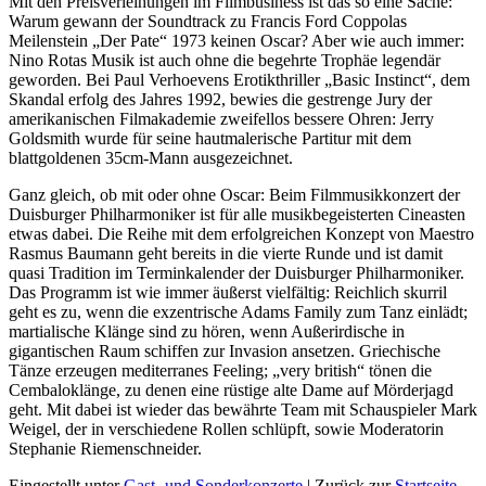
Mit den Preisverleihungen im Filmbusiness ist das so eine Sache:
Warum gewann der Soundtrack zu Francis Ford Coppolas
Meilenstein „Der Pate“ 1973 keinen Oscar? Aber wie auch immer:
Nino Rotas Musik ist auch ohne die begehrte Trophäe legendär
geworden. Bei Paul Verhoevens Erotikthriller „Basic Instinct“, dem
Skandal ­erfolg des Jahres 1992, bewies die gestrenge Jury der
amerikanischen Filmakademie zweifellos bessere Ohren: Jerry
Goldsmith wurde für seine hautmalerische Partitur mit dem
blattgoldenen 35cm-Mann ausgezeichnet.
Ganz gleich, ob mit oder ohne Oscar: Beim Filmmusikkonzert der
Duisburger Philharmoniker ist für alle musikbegeisterten Cineasten
etwas dabei. Die Reihe mit dem erfolgreichen Konzept von Maestro
Rasmus Baumann geht bereits in die vierte Runde und ist damit
quasi Tradition im Terminkalender der Duisburger Philharmoniker.
Das Programm ist wie immer äußerst vielfältig: Reichlich skurril
geht es zu, wenn die exzentrische Adams Family zum Tanz einlädt;
martialische Klänge sind zu hören, wenn Außerirdische in
gigantischen Raum ­schiffen zur Invasion ansetzen. Griechische
Tänze erzeugen mediterranes Feeling; „very british“ tönen die
Cembaloklänge, zu denen eine rüstige alte Dame auf Mörderjagd
geht. Mit dabei ist wieder das bewährte Team mit Schauspieler Mark
Weigel, der in verschiedene Rollen schlüpft, sowie Moderatorin
Stephanie Riemenschneider.
Eingestellt unter
Gast- und Sonderkonzerte
| Zurück zur
Startseite