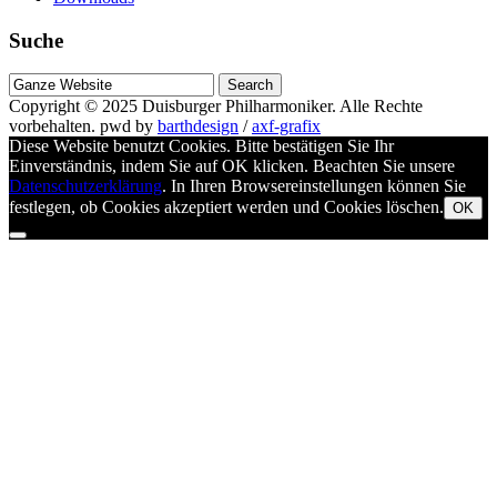
Suche
Suche
nach
Copyright © 2025
Duisburger Philharmoniker
. Alle Rechte
vorbehalten.
pwd by
barthdesign
/
axf-grafix
Diese Website benutzt Cookies. Bitte bestätigen Sie Ihr
Einverständnis, indem Sie auf OK klicken. Beachten Sie unsere
Datenschutzerklärung
. In Ihren Browsereinstellungen können Sie
festlegen, ob Cookies akzeptiert werden und Cookies löschen.
OK