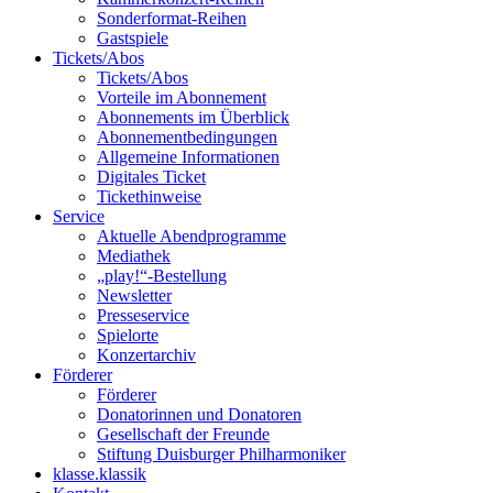
Sonderformat-Reihen
Gastspiele
Tickets/Abos
Tickets/Abos
Vorteile im Abonnement
Abonnements im Überblick
Abonnement­bedingungen
Allgemeine Informationen
Digitales Ticket
Ticket­hinweise
Service
Aktuelle Abendprogramme
Mediathek
„play!“-Bestellung
Newsletter
Presseservice
Spielorte
Konzertarchiv
Förderer
Förderer
Donatorinnen und Donatoren
Gesellschaft der Freunde
Stiftung Duisburger Philharmoniker
klasse.klassik