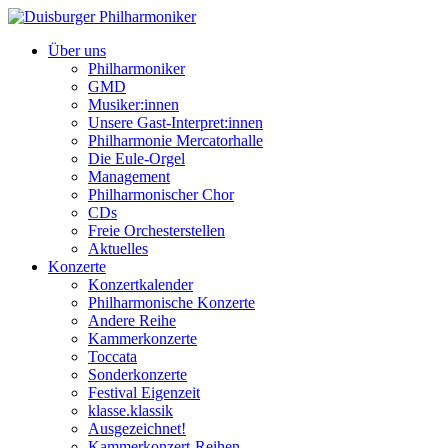
Über uns
Philharmoniker
GMD
Musiker:innen
Unsere Gast-Interpret:innen
Philharmonie Mercatorhalle
Die Eule-Orgel
Management
Philharmonischer Chor
CDs
Freie Orchesterstellen
Aktuelles
Konzerte
Konzertkalender
Philharmonische Konzerte
Andere Reihe
Kammerkonzerte
Toccata
Sonderkonzerte
Festival Eigenzeit
klasse.klassik
Ausgezeichnet!
Kammerkonzert-Reihen