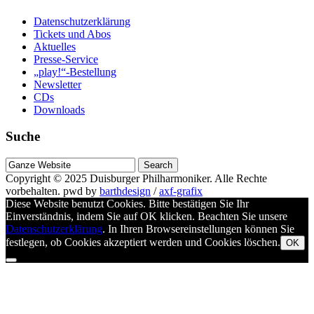
Datenschutzerklärung
Tickets und Abos
Aktuelles
Presse-Service
„play!“-Bestellung
Newsletter
CDs
Downloads
Suche
Suche
nach
Copyright © 2025
Duisburger Philharmoniker
. Alle Rechte
vorbehalten.
pwd by
barthdesign
/
axf-grafix
Diese Website benutzt Cookies. Bitte bestätigen Sie Ihr
Einverständnis, indem Sie auf OK klicken. Beachten Sie unsere
Datenschutzerklärung
. In Ihren Browsereinstellungen können Sie
festlegen, ob Cookies akzeptiert werden und Cookies löschen.
OK