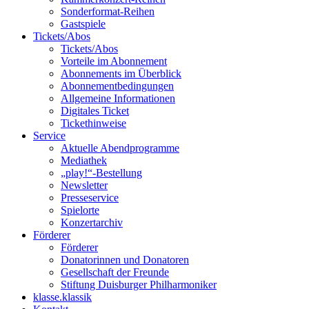
Sonderformat-Reihen
Gastspiele
Tickets/Abos
Tickets/Abos
Vorteile im Abonnement
Abonnements im Überblick
Abonnement­bedingungen
Allgemeine Informationen
Digitales Ticket
Ticket­hinweise
Service
Aktuelle Abendprogramme
Mediathek
„play!“-Bestellung
Newsletter
Presseservice
Spielorte
Konzertarchiv
Förderer
Förderer
Donatorinnen und Donatoren
Gesellschaft der Freunde
Stiftung Duisburger Philharmoniker
klasse.klassik