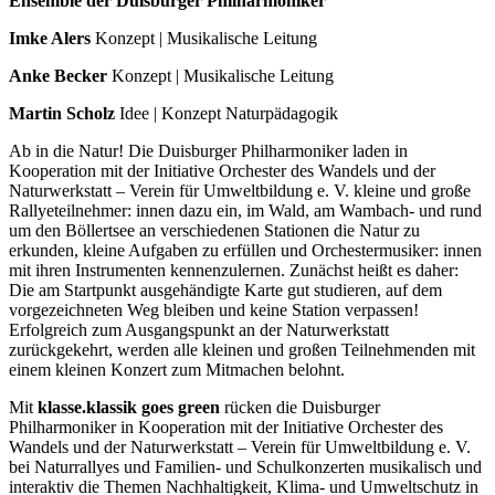
Ensemble der Duisburger Philharmoniker
Imke Alers
Konzept | Musikalische Leitung
Anke Becker
Konzept | Musikalische Leitung
Martin Scholz
Idee | Konzept Naturpädagogik
Ab in die Natur! Die Duisburger Philharmoniker laden in
Kooperation mit der Initiative Orchester des Wandels und der
Naturwerkstatt – Verein für Umweltbildung e. V. kleine und große
Rallyeteilnehmer: innen dazu ein, im Wald, am Wambach- und rund
um den Böllertsee an verschiedenen Stationen die Natur zu
erkunden, kleine Aufgaben zu erfüllen und Orchestermusiker: innen
mit ihren Instrumenten kennenzulernen. Zunächst heißt es daher:
Die am Startpunkt ausgehändigte Karte gut studieren, auf dem
vorgezeichneten Weg bleiben und keine Station verpassen!
Erfolgreich zum Ausgangspunkt an der Naturwerkstatt
zurückgekehrt, werden alle kleinen und großen Teilnehmenden mit
einem kleinen Konzert zum Mitmachen belohnt.
Mit
klasse.klassik goes green
rücken die Duisburger
Philharmoniker in Kooperation mit der Initiative Orchester des
Wandels und der Naturwerkstatt – Verein für Umweltbildung e. V.
bei Naturrallyes und Familien- und Schulkonzerten musikalisch und
interaktiv die Themen Nachhaltigkeit, Klima- und Umweltschutz in