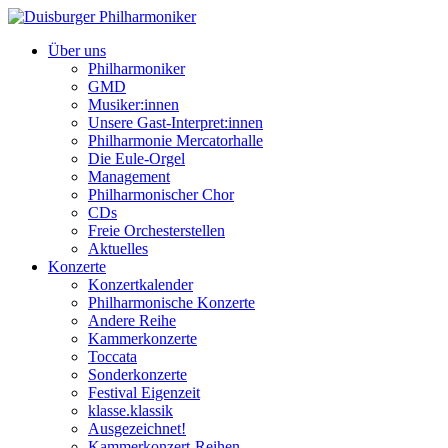
Über uns
Philharmoniker
GMD
Musiker:innen
Unsere Gast-Interpret:innen
Philharmonie Mercatorhalle
Die Eule-Orgel
Management
Philharmonischer Chor
CDs
Freie Orchesterstellen
Aktuelles
Konzerte
Konzertkalender
Philharmonische Konzerte
Andere Reihe
Kammerkonzerte
Toccata
Sonderkonzerte
Festival Eigenzeit
klasse.klassik
Ausgezeichnet!
Kammerkonzert-Reihen