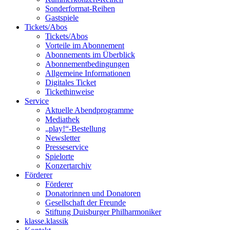
Sonderformat-Reihen
Gastspiele
Tickets/Abos
Tickets/Abos
Vorteile im Abonnement
Abonnements im Überblick
Abonnement­bedingungen
Allgemeine Informationen
Digitales Ticket
Ticket­hinweise
Service
Aktuelle Abendprogramme
Mediathek
„play!“-Bestellung
Newsletter
Presseservice
Spielorte
Konzertarchiv
Förderer
Förderer
Donatorinnen und Donatoren
Gesellschaft der Freunde
Stiftung Duisburger Philharmoniker
klasse.klassik