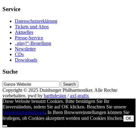
Service
Datenschutzerklärung
Tickets und Abos
Aktuelles
Presse-Service
„play!“-Bestellung
Newsletter
CDs
Downloads
Suche
Suche
nach
Copyright © 2025
Duisburger Philharmoniker
. Alle Rechte
vorbehalten.
pwd by
barthdesign
/
axf-grafix
Diese Website benutzt Cookies. Bitte bestätigen Sie Ihr
Einverständnis, indem Sie auf OK klicken. Beachten Sie unsere
Datenschutzerklärung
. In Ihren Browsereinstellungen können Sie
festlegen, ob Cookies akzeptiert werden und Cookies löschen.
OK