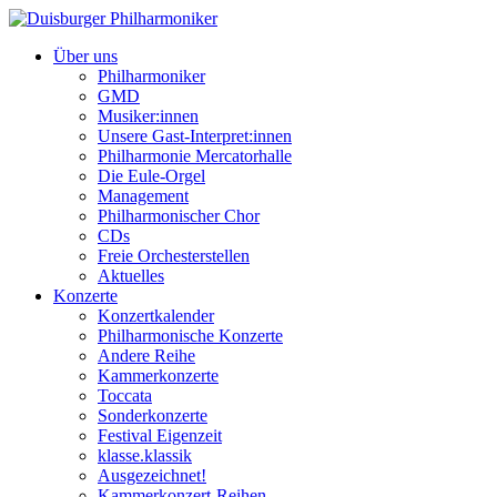
Über uns
Philharmoniker
GMD
Musiker:innen
Unsere Gast-Interpret:innen
Philharmonie Mercatorhalle
Die Eule-Orgel
Management
Philharmonischer Chor
CDs
Freie Orchesterstellen
Aktuelles
Konzerte
Konzertkalender
Philharmonische Konzerte
Andere Reihe
Kammerkonzerte
Toccata
Sonderkonzerte
Festival Eigenzeit
klasse.klassik
Ausgezeichnet!
Kammerkonzert-Reihen