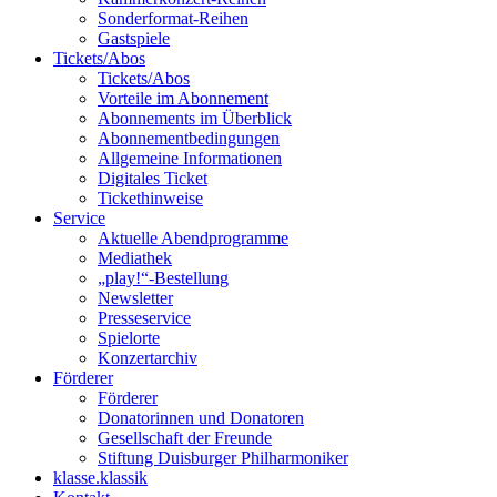
Sonderformat-Reihen
Gastspiele
Tickets/Abos
Tickets/Abos
Vorteile im Abonnement
Abonnements im Überblick
Abonnement­bedingungen
Allgemeine Informationen
Digitales Ticket
Ticket­hinweise
Service
Aktuelle Abendprogramme
Mediathek
„play!“-Bestellung
Newsletter
Presseservice
Spielorte
Konzertarchiv
Förderer
Förderer
Donatorinnen und Donatoren
Gesellschaft der Freunde
Stiftung Duisburger Philharmoniker
klasse.klassik