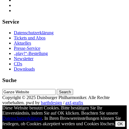
Service
Datenschutzerklärung
Tickets und Abos
Aktuelles
Presse-Service
„play!“-Bestellung
Newsletter
CDs
Downloads
Suche
Suche
nach
Copyright © 2025
Duisburger Philharmoniker
. Alle Rechte
vorbehalten.
pwd by
barthdesign
/
axf-grafix
Diese Website benutzt Cookies. Bitte bestätigen Sie Ihr
Einverständnis, indem Sie auf OK klicken. Beachten Sie unsere
Datenschutzerklärung
. In Ihren Browsereinstellungen können Sie
festlegen, ob Cookies akzeptiert werden und Cookies löschen.
OK